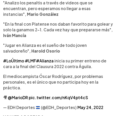
"Analizo los penaltis a través de videos que se
encuentran, pero esperamos no llegar a esas
instancias",
Mario González
"En la final con Platense nos daban favorito para golear y
solo la ganamos 2-1. Cada vez hay que prepararse más",
Iván Mancía
"Jugar en Alianza es el sueño de todo joven
salvadoreño",
Harold Osorio
#LoÚltimo
#LMF
#Alianza
inicia su primer entreno de
cara a la final del Clausura 2022 contra Águila.
El mediocampista Óscar Rodríguez, por problemas
personales, es el único que no participa hoy en la
práctica.
🎥
@MarioDR
pic.twitter.com/nKqV4pt4cS
— EDH Deportes
(@EDH_Deportes)
May 24, 2022