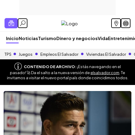
Inicio
Noticias
Turismo
Dinero y negocios
Vida
Entretenim
TPS
Juegos
Empleos El Salvador
Viviendas El Salvador
CONTENIDO DE ARCHIVO:
¡Estás navegando en el
pasado! 🚀 Da el salto a la nueva versión de
elsalvador.com
. Te
invitamos a visitar el nuevo portal país donde coincidimos todos.