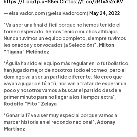
https://t.co/fpJuHS8euC
https://t.co/zRTxAs2cKV
— elsalvador.com (@elsalvadorcom)
May 24, 2022
"Va a ser una final difícil porque no hemos tenido el
torneo esperado, hemos tenido muchos altibajos.
Nunca tuvimos un equipo completo, siempre tuvimos
lesionados y convocados (a Selección)",
Milton
"Tigana" Meléndez
"Águila ha sido el equipo más regular en lo futbolístico,
han jugado mejor de nosotros todo el torneo, pero el
domingo va a ser un partido diferente. No creo que
vayan a jugar de tú a tú, nos van a tratar de esperar un
poco y nosotros vamos a buscar el partido desde el
primer minuto para no llegar a los tiempos extra",
Rodolfo "Fito" Zelaya
"Ganar la 17 va a ser muy especial porque vamos a
marcar historia en el redondo nacional",
Adonay
Martínez