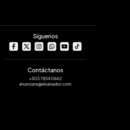
Síguenos
Contáctanos
+503 7854 0662
anunciate@elsalvador.com