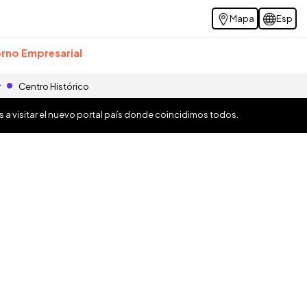
Mapa
Esp
rno Empresarial
r
Centro Histórico
os a visitar el nuevo portal país donde coincidimos todos.