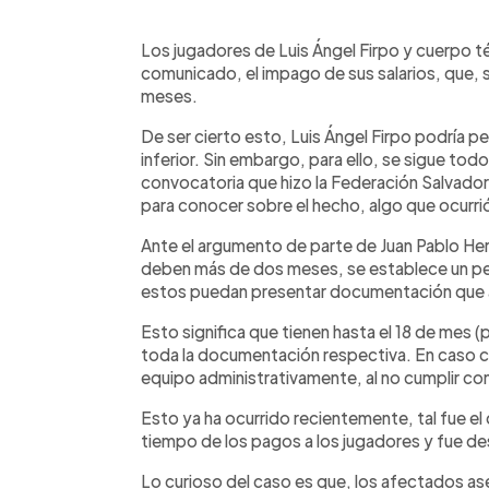
0:00
Facebook
Twitter
►
Escuchar artículo
Los jugadores de Luis Ángel Firpo y cuerpo t
comunicado, el impago de sus salarios, que, s
meses.
De ser cierto esto, Luis Ángel Firpo podría p
inferior. Sin embargo, para ello, se sigue tod
convocatoria que hizo la Federación Salvador
para conocer sobre el hecho, algo que ocurri
Ante el argumento de parte de Juan Pablo Her
deben más de dos meses, se establece un per
estos puedan presentar documentación que 
Esto significa que tienen hasta el 18 de mes 
toda la documentación respectiva. En caso co
equipo administrativamente, al no cumplir con
Esto ya ha ocurrido recientemente, tal fue e
tiempo de los pagos a los jugadores y fue de
Lo curioso del caso es que, los afectados a