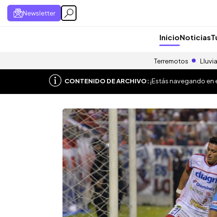
Newsletter
Inicio
Noticias
T
Terremotos
Lluvi
CONTENIDO DE ARCHIVO:
¡Estás navegando en el