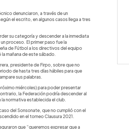
WhatsApp
Copiar link
écnico denunciaron, a través de un
egún el escrito, en algunos casos llega a tres
erder su categoría y descender a la inmediata
o un proceso. El primer paso fue la
eña de Fútbol a los directivos del equipo
ó la mañana de este sábado.
rera, presidente de Firpo, sobre que no
iodo de hasta tres días hábiles para que
ampare sus palabras.
(próximo miércoles) para poder presentar
ntrario, la Federación podría descender al
 la normativa establecida el club.
l caso del Sonsonate, que no cumplió con el
scendido en el torneo Clausura 2021.
seguraron que “queremos expresar que a