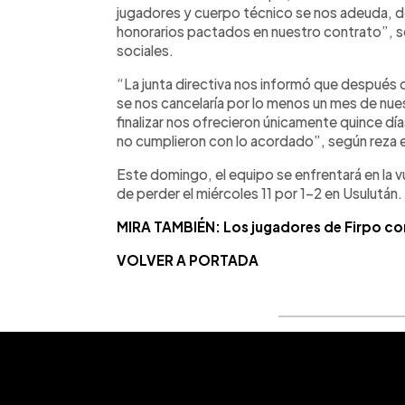
jugadores y cuerpo técnico se nos adeuda, d
honorarios pactados en nuestro contrato”, se
sociales.
“La junta directiva nos informó que después de
se nos cancelaría por lo menos un mes de nue
finalizar nos ofrecieron únicamente quince dí
no cumplieron con lo acordado”, según reza e
Este domingo, el equipo se enfrentará en la vu
de perder el miércoles 11 por 1-2 en Usulután.
MIRA TAMBIÉN: Los jugadores de Firpo con
VOLVER A PORTADA