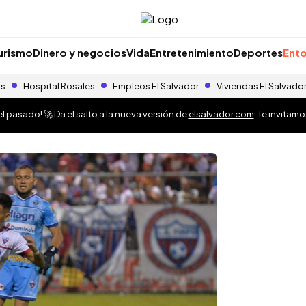
urismo
Dinero y negocios
Vida
Entretenimiento
Deportes
Ento
as
Hospital Rosales
Empleos El Salvador
Viviendas El Salvado
 pasado! 🚀 Da el salto a la nueva versión de
elsalvador.com
. Te invitam