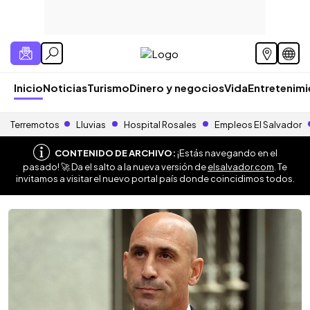
Inicio
Noticias
Turismo
Dinero y negocios
Vida
Entretenim
Terremotos
Lluvias
Hospital Rosales
Empleos El Salvador
CONTENIDO DE ARCHIVO:
¡Estás navegando en el
pasado! 🚀 Da el salto a la nueva versión de
elsalvador.com
. Te
invitamos a visitar el nuevo portal país donde coincidimos todos.