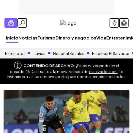
Inicio
Noticias
Turismo
Dinero y negocios
Vida
Entretenim
Terremotos
Lluvias
Hospital Rosales
Empleos El Salvador
CONTENIDO DE ARCHIVO:
¡Estás navegando en el
pasado! 🚀 Da el salto a la nueva versión de
elsalvador.com
. Te
invitamos a visitar el nuevo portal país donde coincidimos todos.