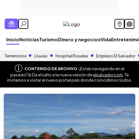
Inicio
Noticias
Turismo
Dinero y negocios
Vida
Entretenim
Terremotos
Lluvias
Hospital Rosales
Empleos El Salvador
CONTENIDO DE ARCHIVO:
¡Estás navegando en el
pasado! 🚀 Da el salto a la nueva versión de
elsalvador.com
. Te
invitamos a visitar el nuevo portal país donde coincidimos todos.