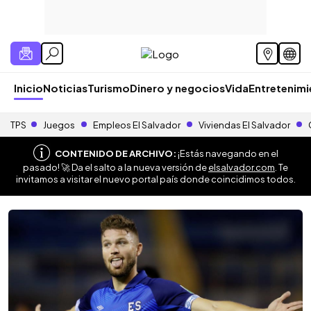
Inicio
Noticias
Turismo
Dinero y negocios
Vida
Entretenim
TPS
Juegos
Empleos El Salvador
Viviendas El Salvador
CONTENIDO DE ARCHIVO:
¡Estás navegando en el
pasado! 🚀 Da el salto a la nueva versión de
elsalvador.com
. Te
invitamos a visitar el nuevo portal país donde coincidimos todos.