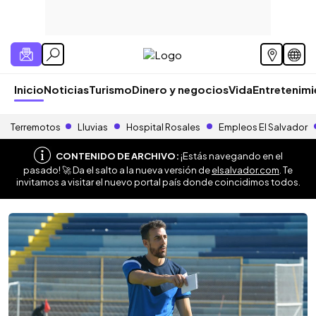
Inicio
Noticias
Turismo
Dinero y negocios
Vida
Entretenim
Terremotos
Lluvias
Hospital Rosales
Empleos El Salvador
CONTENIDO DE ARCHIVO:
¡Estás navegando en el
pasado! 🚀 Da el salto a la nueva versión de
elsalvador.com
. Te
invitamos a visitar el nuevo portal país donde coincidimos todos.