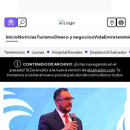
Inicio
Noticias
Turismo
Dinero y negocios
Vida
Entretenim
Terremotos
Lluvias
Hospital Rosales
Empleos El Salvador
CONTENIDO DE ARCHIVO:
¡Estás navegando en el
pasado! 🚀 Da el salto a la nueva versión de
elsalvador.com
. Te
invitamos a visitar el nuevo portal país donde coincidimos todos.