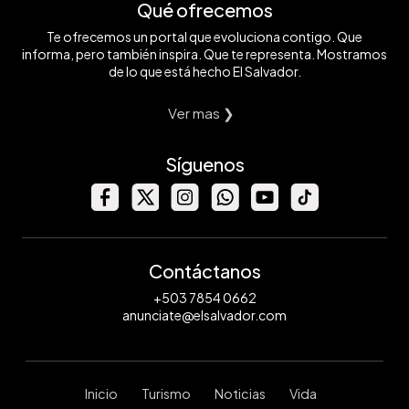
Qué ofrecemos
Te ofrecemos un portal que evoluciona contigo. Que
informa, pero también inspira. Que te representa. Mostramos
de lo que está hecho El Salvador.
Ver mas ❯
Síguenos
Contáctanos
+503 7854 0662
anunciate@elsalvador.com
Inicio
Turismo
Noticias
Vida