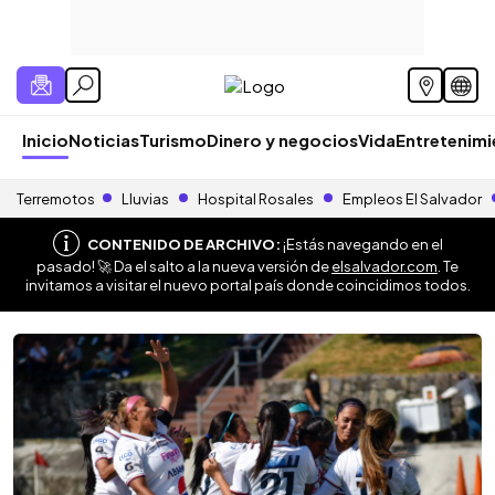
Inicio
Noticias
Turismo
Dinero y negocios
Vida
Entretenim
Terremotos
Lluvias
Hospital Rosales
Empleos El Salvador
CONTENIDO DE ARCHIVO:
¡Estás navegando en el
pasado! 🚀 Da el salto a la nueva versión de
elsalvador.com
. Te
invitamos a visitar el nuevo portal país donde coincidimos todos.