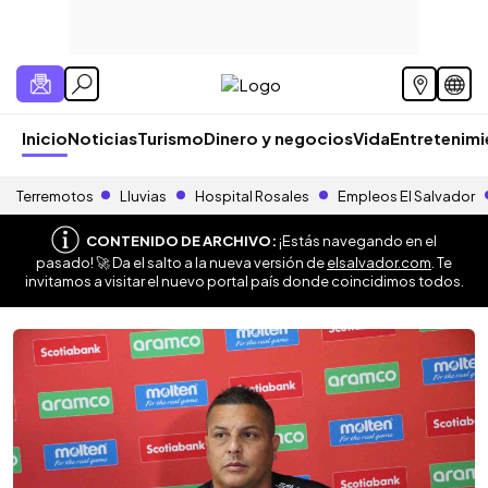
Inicio
Noticias
Turismo
Dinero y negocios
Vida
Entretenim
Terremotos
Lluvias
Hospital Rosales
Empleos El Salvador
CONTENIDO DE ARCHIVO:
¡Estás navegando en el
pasado! 🚀 Da el salto a la nueva versión de
elsalvador.com
. Te
invitamos a visitar el nuevo portal país donde coincidimos todos.