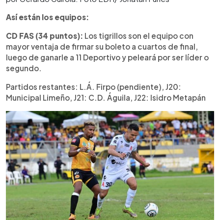
Así están los equipos:
CD FAS (34 puntos):
Los tigrillos son el equipo con
mayor ventaja de firmar su boleto a cuartos de final,
luego de ganarle a 11 Deportivo y peleará por ser líder o
segundo.
Partidos restantes: L.Á. Firpo (pendiente), J20:
Municipal Limeño, J21: C.D. Águila, J22: Isidro Metapán