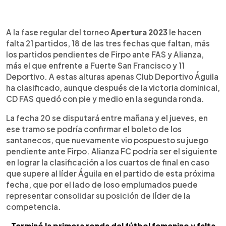
0:00
►
Escuchar artículo
A la fase regular del torneo
Apertura 2023
le hacen
falta 21 partidos, 18 de las tres fechas que faltan, más
los partidos pendientes de Firpo ante FAS y Alianza,
más el que enfrente a Fuerte San Francisco y 11
Deportivo. A estas alturas apenas Club Deportivo Águila
ha clasificado, aunque después de la victoria dominical,
CD FAS quedó con pie y medio en la segunda ronda.
La fecha 20 se disputará entre mañana y el jueves, en
ese tramo se podría confirmar el boleto de los
santanecos, que nuevamente vio pospuesto su juego
pendiente ante Firpo. Alianza FC podría ser el siguiente
en lograr la clasificación a los cuartos de final en caso
que supere al líder Águila en el partido de esta próxima
fecha, que por el lado de loso emplumados puede
representar consolidar su posición de líder de la
competencia.
Terminó la primera ronda del fútbol femenino y falta