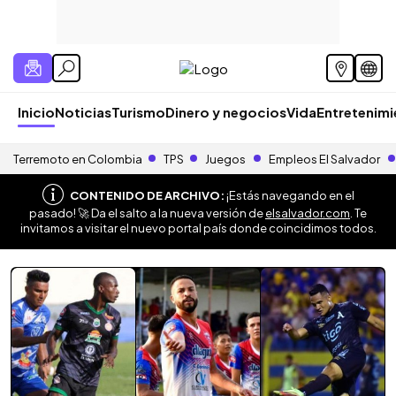
Inicio
Noticias
Turismo
Dinero y negocios
Vida
Entretenim
Terremoto en Colombia
TPS
Juegos
Empleos El Salvador
CONTENIDO DE ARCHIVO:
¡Estás navegando en el
pasado! 🚀 Da el salto a la nueva versión de
elsalvador.com
. Te
invitamos a visitar el nuevo portal país donde coincidimos todos.