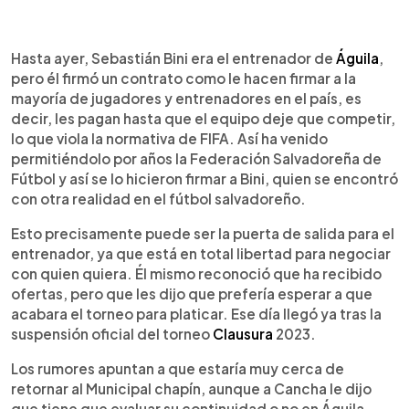
0:00
►
Escuchar artículo
Hasta ayer, Sebastián Bini era el entrenador de
Águila
,
pero él firmó un contrato como le hacen firmar a la
mayoría de jugadores y entrenadores en el país, es
decir, les pagan hasta que el equipo deje que competir,
lo que viola la normativa de FIFA. Así ha venido
permitiéndolo por años la Federación Salvadoreña de
Fútbol y así se lo hicieron firmar a Bini, quien se encontró
con otra realidad en el fútbol salvadoreño.
Esto precisamente puede ser la puerta de salida para el
entrenador, ya que está en total libertad para negociar
con quien quiera. Él mismo reconoció que ha recibido
ofertas, pero que les dijo que prefería esperar a que
acabara el torneo para platicar. Ese día llegó ya tras la
suspensión oficial del torneo
Clausura
2023.
Los rumores apuntan a que estaría muy cerca de
retornar al Municipal chapín, aunque a Cancha le dijo
que tiene que evaluar su continuidad o no en Águila,