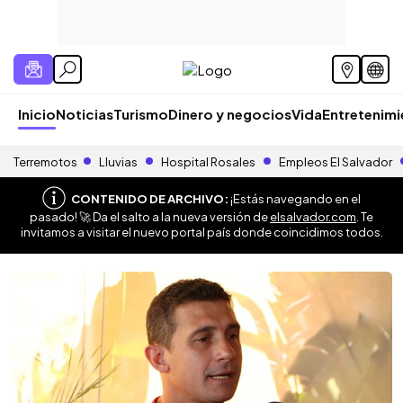
Inicio
Noticias
Turismo
Dinero y negocios
Vida
Entretenim
Terremotos
Lluvias
Hospital Rosales
Empleos El Salvador
CONTENIDO DE ARCHIVO:
¡Estás navegando en el
pasado! 🚀 Da el salto a la nueva versión de
elsalvador.com
. Te
invitamos a visitar el nuevo portal país donde coincidimos todos.