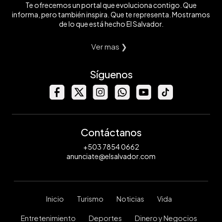
Te ofrecemos un portal que evoluciona contigo. Que
informa, pero también inspira. Que te representa. Mostramos
de lo que está hecho El Salvador.
Ver mas ❯
Síguenos
Contáctanos
+503 7854 0662
anunciate@elsalvador.com
Inicio
Turismo
Noticias
Vida
Entretenimiento
Deportes
Dinero y Negocios