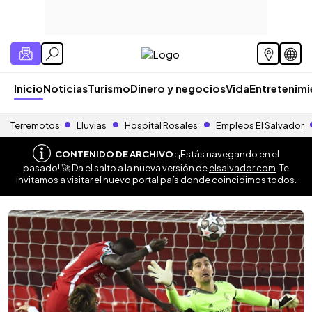
Inicio
Noticias
Turismo
Dinero y negocios
Vida
Entretenim
Terremotos
Lluvias
Hospital Rosales
Empleos El Salvador
CONTENIDO DE ARCHIVO:
¡Estás navegando en el
pasado! 🚀 Da el salto a la nueva versión de
elsalvador.com
. Te
invitamos a visitar el nuevo portal país donde coincidimos todos.