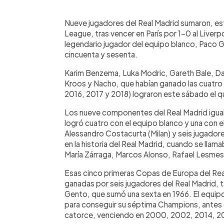
0:00
Facebook
Twitter
►
Escuchar artículo
Nueve jugadores del Real Madrid sumaron, es
League, tras vencer en París por 1-0 al Liver
legendario jugador del equipo blanco, Paco G
cincuenta y sesenta.
Karim Benzema, Luka Modric, Gareth Bale, Dan
Kroos y Nacho, que habían ganado las cuatro
2016, 2017 y 2018) lograron este sábado el q
Los nueve componentes del Real Madrid igual
logró cuatro con el equipo blanco y una con el
Alessandro Costacurta (Milan) y seis jugador
en la historia del Real Madrid, cuando se lla
María Zárraga, Marcos Alonso, Rafael Lesmes,
Esas cinco primeras Copas de Europa del Real
ganadas por seis jugadores del Real Madrid,
Gento, que sumó una sexta en 1966. El equipo
para conseguir su séptima Champions, antes d
catorce, venciendo en 2000, 2002, 2014, 20