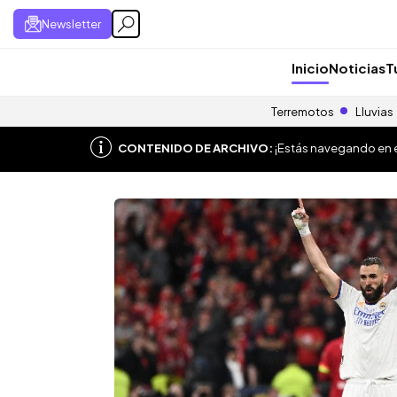
Newsletter
Inicio
Noticias
T
Terremotos
Lluvias
CONTENIDO DE ARCHIVO:
¡Estás navegando en el