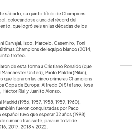
WhatsApp
Copiar link
te sábado, su quinto título de Champions
pool, colocándose a una del récord del
ento, que logró seis en las décadas de los
i Carvajal, Isco, Marcelo, Casemiro, Toni
 últimas Champions del equipo blanco (2014,
uinto trofeo.
aron de esta forma a Cristiano Ronaldo (que
 Manchester United), Paolo Maldini (Milan),
es que lograron las cinco primeras Champions
maba Copa de Europa: Alfredo Di Stéfano, José
 Héctor Rial y Juanito Alonso.
 Madrid (1956, 1957, 1958, 1959, 1960),
 también fueron conquistadas por Paco
 español tuvo que esperar 32 años (1998)
e sumar otras siete, para un total de
16, 2017, 2018 y 2022.