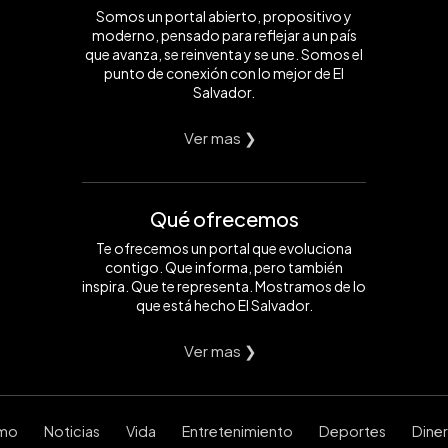
Somos un portal abierto, propositivo y
moderno, pensado para reflejar a un país
que avanza, se reinventa y se une. Somos el
punto de conexión con lo mejor de El
Salvador.
Ver mas ❯
Qué ofrecemos
Te ofrecemos un portal que evoluciona
contigo. Que informa, pero también
inspira. Que te representa. Mostramos de lo
que está hecho El Salvador.
Ver mas ❯
smo
Noticias
Vida
Entretenimiento
Deportes
Dine