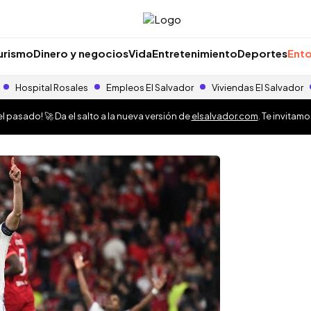
urismo
Dinero y negocios
Vida
Entretenimiento
Deportes
Ento
Hospital Rosales
Empleos El Salvador
Viviendas El Salvador
 pasado! 🚀 Da el salto a la nueva versión de
elsalvador.com
. Te invitam