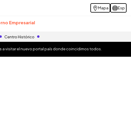
Mapa
Esp
rno Empresarial
Centro Histórico
os a visitar el nuevo portal país donde coincidimos todos.