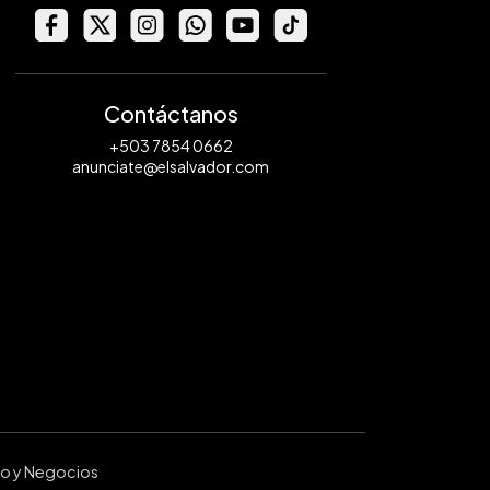
Contáctanos
+503 7854 0662
anunciate@elsalvador.com
ro y Negocios