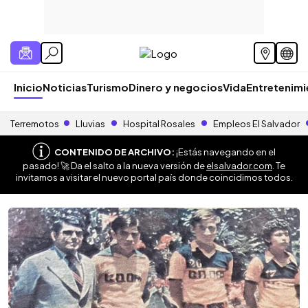
Inicio
Noticias
Turismo
Dinero y negocios
Vida
Entretenim
Terremotos
Lluvias
Hospital Rosales
Empleos El Salvador
CONTENIDO DE ARCHIVO:
¡Estás navegando en el
pasado! 🚀 Da el salto a la nueva versión de
elsalvador.com
. Te
invitamos a visitar el nuevo portal país donde coincidimos todos.