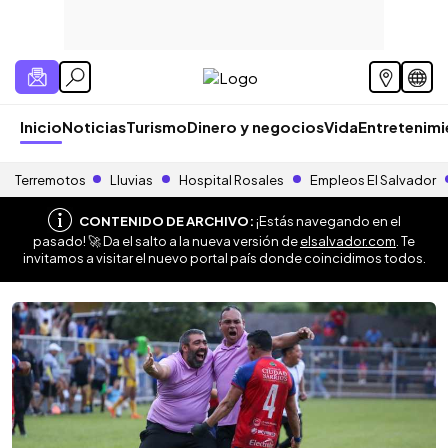
Inicio
Noticias
Turismo
Dinero y negocios
Vida
Entretenim
Terremotos
Lluvias
Hospital Rosales
Empleos El Salvador
CONTENIDO DE ARCHIVO:
¡Estás navegando en el
pasado! 🚀 Da el salto a la nueva versión de
elsalvador.com
. Te
invitamos a visitar el nuevo portal país donde coincidimos todos.