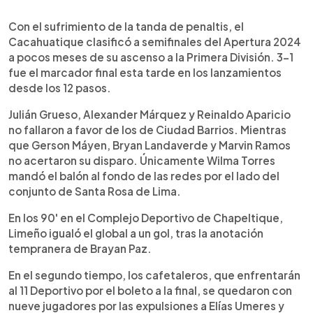
0:00
►
Escuchar artículo
Con el sufrimiento de la tanda de penaltis, el
Cacahuatique clasificó a semifinales del Apertura 2024
a pocos meses de su ascenso a la Primera División. 3-1
fue el marcador final esta tarde en los lanzamientos
desde los 12 pasos.
Julián Grueso, Alexander Márquez y Reinaldo Aparicio
no fallaron a favor de los de Ciudad Barrios. Mientras
que Gerson Máyen, Bryan Landaverde y Marvin Ramos
no acertaron su disparo. Únicamente Wilma Torres
mandó el balón al fondo de las redes por el lado del
conjunto de Santa Rosa de Lima.
En los 90' en el Complejo Deportivo de Chapeltique,
Limeño igualó el global a un gol, tras la anotación
tempranera de Brayan Paz.
En el segundo tiempo, los cafetaleros, que enfrentarán
al 11 Deportivo por el boleto a la final, se quedaron con
nueve jugadores por las expulsiones a Elías Umeres y