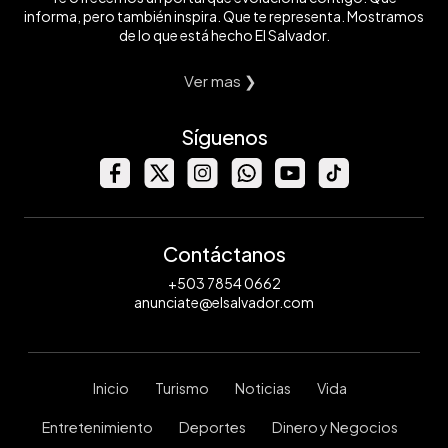
informa, pero también inspira. Que te representa. Mostramos
de lo que está hecho El Salvador.
Ver mas ❯
Síguenos
Contáctanos
+503 7854 0662
anunciate@elsalvador.com
Inicio
Turismo
Noticias
Vida
Entretenimiento
Deportes
Dinero y Negocios