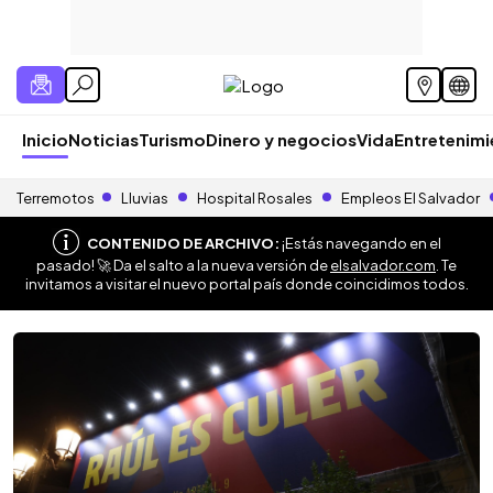
Inicio
Noticias
Turismo
Dinero y negocios
Vida
Entretenim
Terremotos
Lluvias
Hospital Rosales
Empleos El Salvador
CONTENIDO DE ARCHIVO:
¡Estás navegando en el
pasado! 🚀 Da el salto a la nueva versión de
elsalvador.com
. Te
invitamos a visitar el nuevo portal país donde coincidimos todos.