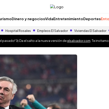
urismo
Dinero y negocios
Vida
Entretenimiento
Deportes
Ento
Hospital Rosales
Empleos El Salvador
Viviendas El Salvador
 pasado! 🚀 Da el salto a la nueva versión de
elsalvador.com
. Te invitam