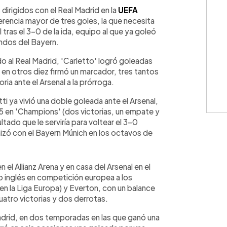
WhatsApp
Copiar link
 dirigidos con el Real Madrid en la
UEFA
erencia mayor de tres goles, la que necesita
l tras el 3-0 de la ida, equipo al que ya goleó
ndos del Bayern.
ndo al Real Madrid, 'Carletto' logró goleadas
en otros diez firmó un marcador, tres tantos
toria ante el Arsenal a la prórroga.
i ya vivió una doble goleada ante el Arsenal,
, 5 en 'Champions' (dos victorias, un empate y
tado que le serviría para voltear el 3-0
izó con el Bayern Múnich en los octavos de
el Allianz Arena y en casa del Arsenal en el
o inglés en competición europea a los
en la Liga Europa) y Everton, con un balance
uatro victorias y dos derrotas.
Madrid, en dos temporadas en las que ganó una