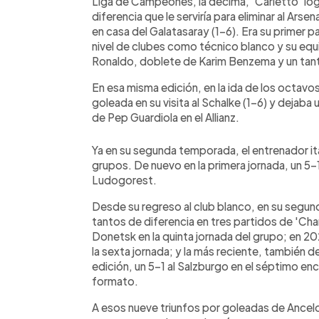
Liga de Campeones, la décima, 'Carletto' log
diferencia que le serviría para eliminar al Ars
en casa del Galatasaray (1-6). Era su primer 
nivel de clubes como técnico blanco y su equi
Ronaldo, doblete de Karim Benzema y un tant
En esa misma edición, en la ida de los octavos 
goleada en su visita al Schalke (1-6) y dejaba 
de Pep Guardiola en el Allianz.
Ya en su segunda temporada, el entrenador it
grupos. De nuevo en la primera jornada, un 5-1 
Ludogorest.
Desde su regreso al club blanco, en su segun
tantos de diferencia en tres partidos de 'Ch
Donetsk en la quinta jornada del grupo; en 20
la sexta jornada; y la más reciente, también de
edición, un 5-1 al Salzburgo en el séptimo enc
formato.
A esos nueve triunfos por goleadas de Ancelo