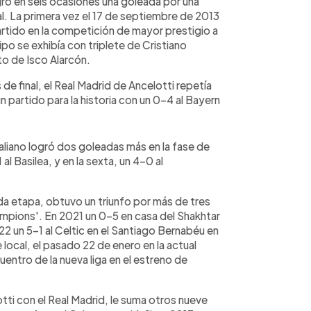
ró en seis ocasiones una goleada por una
enal. La primera vez el 17 de septiembre de 2013
partido en la competición de mayor prestigio a
po se exhibía con triplete de Cristiano
o de Isco Alarcón.
de final, el Real Madrid de Ancelotti repetía
un partido para la historia con un 0-4 al Bayern
aliano logró dos goleadas más en la fase de
al Basilea, y en la sexta, un 4-0 al
da etapa, obtuvo un triunfo por más de tres
ampions'. En 2021 un 0-5 en casa del Shakhtar
22 un 5-1 al Celtic en el Santiago Bernabéu en
 local, el pasado 22 de enero en la actual
uentro de la nueva liga en el estreno de
tti con el Real Madrid, le suma otros nueve