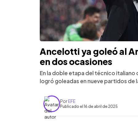
Ancelotti ya goleó al 
en dos ocasiones
En la doble etapa del técnico italiano 
logró goleadas en nueve partidos de
Por
EFE
Publicado el 16 de abril de 2025
0:00