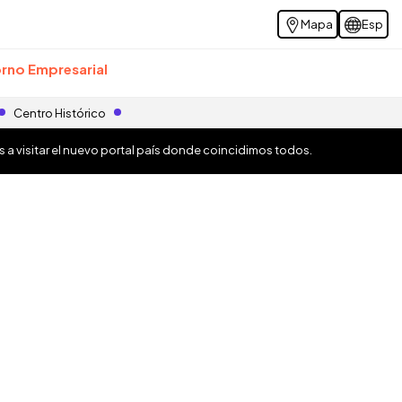
Mapa
Esp
rno Empresarial
Centro Histórico
os a visitar el nuevo portal país donde coincidimos todos.