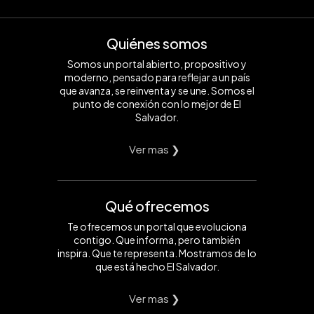
Quiénes somos
Somos un portal abierto, propositivo y
moderno, pensado para reflejar a un país
que avanza, se reinventa y se une. Somos el
punto de conexión con lo mejor de El
Salvador.
Ver mas ❯
Qué ofrecemos
Te ofrecemos un portal que evoluciona
contigo. Que informa, pero también
inspira. Que te representa. Mostramos de lo
que está hecho El Salvador.
Ver mas ❯