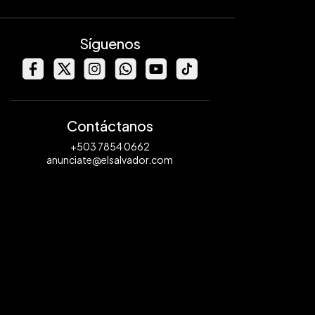
Síguenos
Contáctanos
+503 7854 0662
anunciate@elsalvador.com