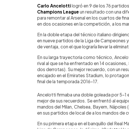
Facebook
Twitter
►
Escuchar artículo
Carlo Ancelotti
logró en 9 de los 76 partidos
Champions League
un resultado con una dif
para remontar al Arsenal en los cuartos de fina
en dos ocasiones en la competición, a los ma
En la doble etapa del técnico italiano dirigie
en nueve partidos de la Liga de Campeones y 
de ventaja, con el que lograría llevar la elimina
En su larga trayectoria como técnico, Ancelott
rival al que se ha enfrentado en 14 ocasiones
dos derrotas). Su mejor recuerdo, con un resul
encajado en el Emirates Stadium, lo protagon
final de la temporada 2016-17.
Ancelotti firmaba una doble goleada por 5-1 en 
mejor de sus recuerdos. Se enfrentó al equip
mandos del Milan, Chelsea, Bayern, Nápoles (
en sus partidos de local de a los mandos de c
En su primera etapa en el banquillo del Real 