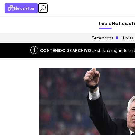
Newsletter
Inicio
Noticias
T
Terremotos
Lluvias
CONTENIDO DE ARCHIVO:
¡Estás navegando en el