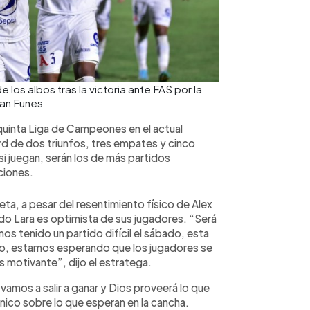
os albos tras la victoria ante FAS por la
tan Funes
u quinta Liga de Campeones en el actual
rd de dos triunfos, tres empates y cinco
, si juegan, serán los de más partidos
ciones.
eta, a pesar del resentimiento físico de Alex
ardo Lara es optimista de sus jugadores. “Será
os tenido un partido difícil el sábado, esta
do, estamos esperando que los jugadores se
s motivante”, dijo el estratega.
vamos a salir a ganar y Dios proveerá lo que
nico sobre lo que esperan en la cancha.