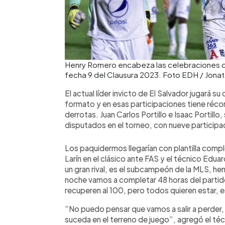
Henry Romero encabeza las celebraciones de l
fecha 9 del Clausura 2023. Foto EDH / Jona
El actual líder invicto de El Salvador jugará s
formato y en esas participaciones tiene réco
derrotas. Juan Carlos Portillo e Isaac Portillo
disputados en el torneo, con nueve participa
Los paquidermos llegarían con plantilla compl
Larín en el clásico ante FAS y el técnico Edu
un gran rival, es el subcampeón de la MLS, hem
noche vamos a completar 48 horas del parti
recuperen al 100, pero todos quieren estar, e
“No puedo pensar que vamos a salir a perder, 
suceda en el terreno de juego”, agregó el téc