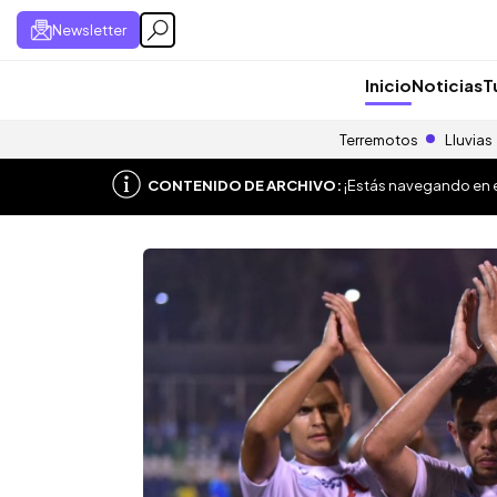
Newsletter
Inicio
Noticias
T
Terremotos
Lluvias
CONTENIDO DE ARCHIVO:
¡Estás navegando en el