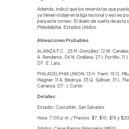
Además, indicó que los reservistas que pueda
ya tienen rodaje en la liga nacional y eso es 
para este torneo. El duelo de vuelta de esta 
Philadelphia, Estados Unidos.
Alineaciones Probables
ALIANZA F.C.: 25 M. González; 12 W. Canales, 
A. Renderos, 06 N. Orellana, 27 I. Portillo, 11 
DT: E. Lara.
PHILADELPHIA UNION: 13 H. Trent; 15 O. Mbaiz
Wagner; 11 A. Bedoya, 33 Q. Sullivan, 31 L. Fl
Carranza. DT: J. Curtin
Detalles:
Estadio: Cuscatlán, San Salvador
Hora: 7:00 p.m. / Precios: $7, $10, $15 y $2
Árbitro: César Ramos Palazuelos (MEX)