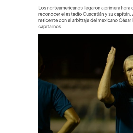
Los norteamericanos llegaron a primera hora d
reconocer el estadio Cuscatlán y su capitán
reticente con el arbitraje del mexicano César
capitalinos.