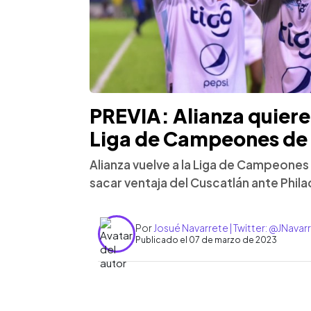
PREVIA: Alianza quiere
Liga de Campeones de
Alianza vuelve a la Liga de Campeones
sacar ventaja del Cuscatlán ante Phila
Por
Josué Navarrete | Twitter: @JNava
Publicado el 07 de marzo de 2023
0:00