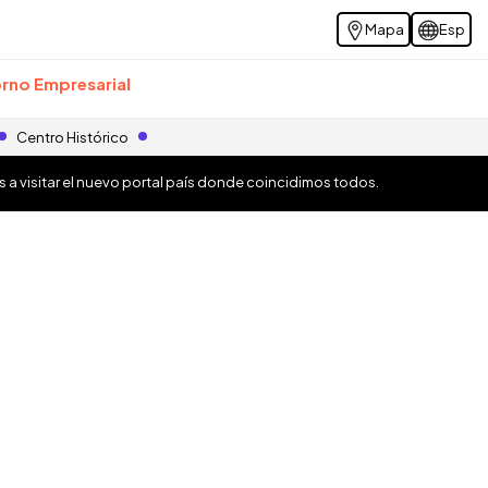
Mapa
Esp
rno Empresarial
Centro Histórico
os a visitar el nuevo portal país donde coincidimos todos.