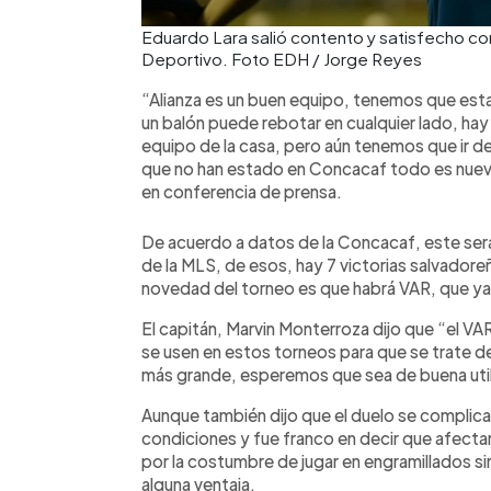
Eduardo Lara salió contento y satisfecho con l
Deportivo. Foto EDH / Jorge Reyes
“Alianza es un buen equipo, tenemos que estar 
un balón puede rebotar en cualquier lado, hay 
equipo de la casa, pero aún tenemos que ir de
que no han estado en Concacaf todo es nuevo 
en conferencia de prensa.
De acuerdo a datos de la Concacaf, este será
de la MLS, de esos, hay 7 victorias salvadoreñ
novedad del torneo es que habrá VAR, que ya s
El capitán, Marvin Monterroza dijo que “el VA
se usen en estos torneos para que se trate de 
más grande, esperemos que sea de buena uti
Aunque también dijo que el duelo se complica,
condiciones y fue franco en decir que afecta
por la costumbre de jugar en engramillados si
alguna ventaja.