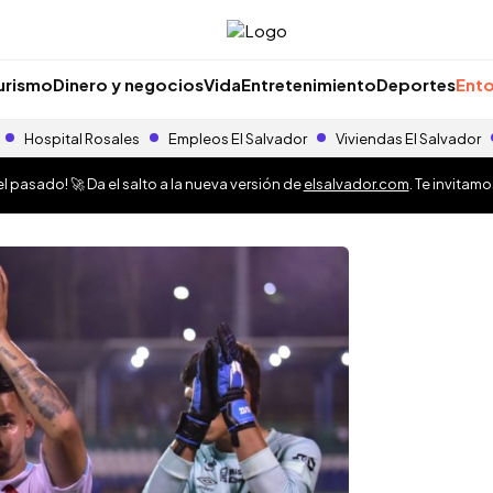
urismo
Dinero y negocios
Vida
Entretenimiento
Deportes
Ento
Hospital Rosales
Empleos El Salvador
Viviendas El Salvador
 pasado! 🚀 Da el salto a la nueva versión de
elsalvador.com
. Te invitam