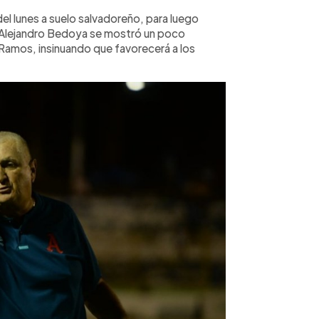
el lunes a suelo salvadoreño, para luego
, Alejandro Bedoya se mostró un poco
 Ramos, insinuando que favorecerá a los