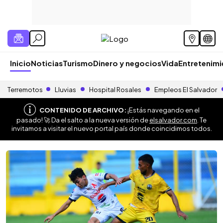
Inicio
Noticias
Turismo
Dinero y negocios
Vida
Entretenim
Terremotos
Lluvias
Hospital Rosales
Empleos El Salvador
CONTENIDO DE ARCHIVO:
¡Estás navegando en el
pasado! 🚀 Da el salto a la nueva versión de
elsalvador.com
. Te
invitamos a visitar el nuevo portal país donde coincidimos todos.