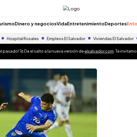
urismo
Dinero y negocios
Vida
Entretenimiento
Deportes
Ento
Hospital Rosales
Empleos El Salvador
Viviendas El Salvador
 pasado! 🚀 Da el salto a la nueva versión de
elsalvador.com
. Te invitam