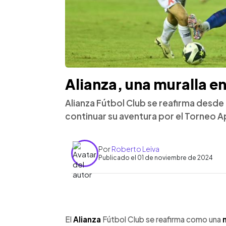
Alianza, una muralla e
Alianza Fútbol Club se reafirma desde
continuar su aventura por el Torneo 
Por
Roberto Leiva
Publicado el 01 de noviembre de 2024
0:00
Facebook
Twitter
►
Escuchar artículo
El
Alianza
Fútbol Club se reafirma como una