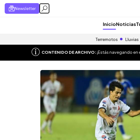
Newsletter
Inicio
Noticias
T
Terremotos
Lluvias
CONTENIDO DE ARCHIVO:
¡Estás navegando en el