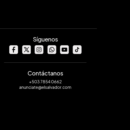
Síguenos
Contáctanos
+503 7854 0662
anunciate@elsalvador.com