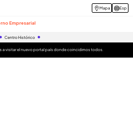
Mapa
Esp
rno Empresarial
Centro Histórico
os a visitar el nuevo portal país donde coincidimos todos.