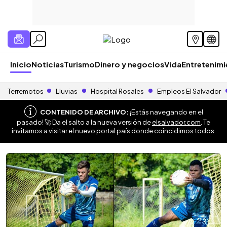
Inicio
Noticias
Turismo
Dinero y negocios
Vida
Entretenim
Terremotos
Lluvias
Hospital Rosales
Empleos El Salvador
CONTENIDO DE ARCHIVO:
¡Estás navegando en el
pasado! 🚀 Da el salto a la nueva versión de
elsalvador.com
. Te
invitamos a visitar el nuevo portal país donde coincidimos todos.