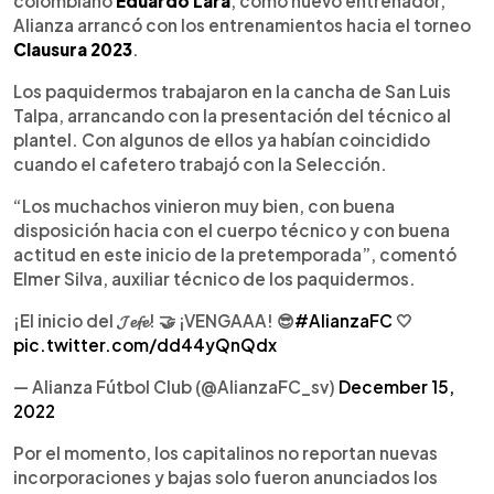
colombiano
Eduardo Lara
, como nuevo entrenador,
Alianza arrancó con los entrenamientos hacia el torneo
Clausura 2023
.
Los paquidermos trabajaron en la cancha de San Luis
Talpa, arrancando con la presentación del técnico al
plantel. Con algunos de ellos ya habían coincidido
cuando el cafetero trabajó con la Selección.
“Los muchachos vinieron muy bien, con buena
disposición hacia con el cuerpo técnico y con buena
actitud en este inicio de la pretemporada”, comentó
Elmer Silva, auxiliar técnico de los paquidermos.
¡El inicio del 𝓙𝓮𝓯𝓮! 🤝 ¡VENGAAA! 😎
#AlianzaFC
🤍
pic.twitter.com/dd44yQnQdx
— Alianza Fútbol Club (@AlianzaFC_sv)
December 15,
2022
Por el momento, los capitalinos no reportan nuevas
incorporaciones y bajas solo fueron anunciados los