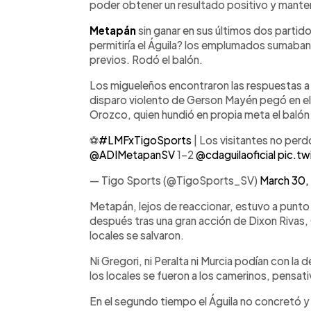
poder obtener un resultado positivo y mantene
Metapán
sin ganar en sus últimos dos partido
permitiría el Águila? los emplumados sumaban 
previos. Rodó el balón.
Los migueleños encontraron las respuestas a
disparo violento de Gerson Mayén pegó en el
Orozco, quien hundió en propia meta el balón
⚽️
#LMFxTigoSports
| Los visitantes no per
@ADIMetapanSV
1-2
@cdaguilaoficial
pic.t
— Tigo Sports (@TigoSports_SV)
March 30,
Metapán, lejos de reaccionar, estuvo a punt
después tras una gran acción de Dixon Rivas,
locales se salvaron.
Ni Gregori, ni Peralta ni Murcia podían con la
los locales se fueron a los camerinos, pensat
En el segundo tiempo el Águila no concretó y 