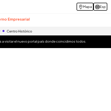
Mapa
Esp
rno Empresarial
r
Centro Histórico
os a visitar el nuevo portal país donde coincidimos todos.