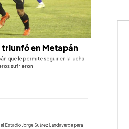
y triunfó en Metapán
án que le permite seguir en la lucha
leros sufrieron
WhatsApp
Copiar link
ió al Estadio Jorge Suárez Landaverde para