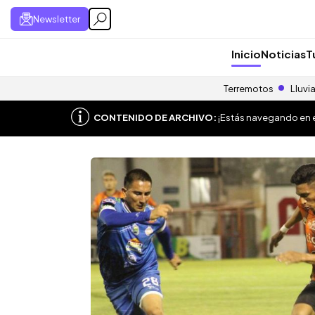
Newsletter
Inicio
Noticias
T
Terremotos
Lluvi
CONTENIDO DE ARCHIVO:
¡Estás navegando en el