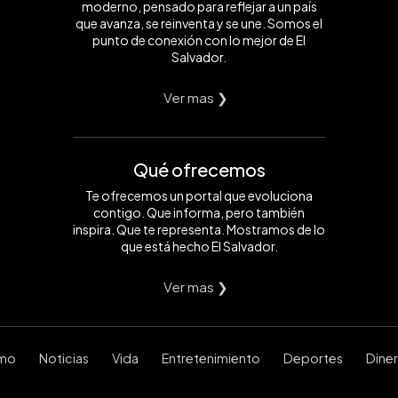
moderno, pensado para reflejar a un país
que avanza, se reinventa y se une. Somos el
punto de conexión con lo mejor de El
Salvador.
Ver mas ❯
Qué ofrecemos
Te ofrecemos un portal que evoluciona
contigo. Que informa, pero también
inspira. Que te representa. Mostramos de lo
que está hecho El Salvador.
Ver mas ❯
smo
Noticias
Vida
Entretenimiento
Deportes
Dine