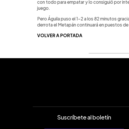
con todo para empatar y lo consiguió por int
juego.
Pero Águila puso el 1-2 a los 82 minutos grac
derrota el Metapán continuará en puestos de c
VOLVER A PORTADA
Suscríbete al boletín