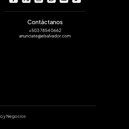
Contáctanos
+503 7854 0662
anunciate@elsalvador.com
ro y Negocios