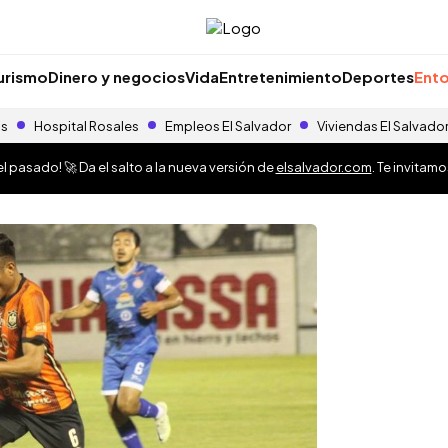
urismo
Dinero y negocios
Vida
Entretenimiento
Deportes
Ento
as
Hospital Rosales
Empleos El Salvador
Viviendas El Salvado
 pasado! 🚀 Da el salto a la nueva versión de
elsalvador.com
. Te invitam