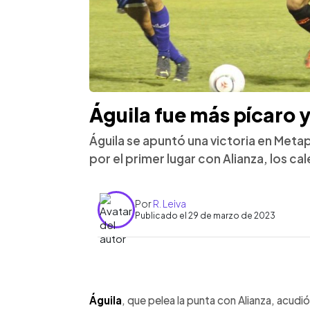
Águila fue más pícaro 
Águila se apuntó una victoria en Metap
por el primer lugar con Alianza, los ca
Por
R. Leiva
Publicado el 29 de marzo de 2023
0:00
Facebook
Twitter
►
Escuchar artículo
Águila
, que pelea la punta con Alianza, acud