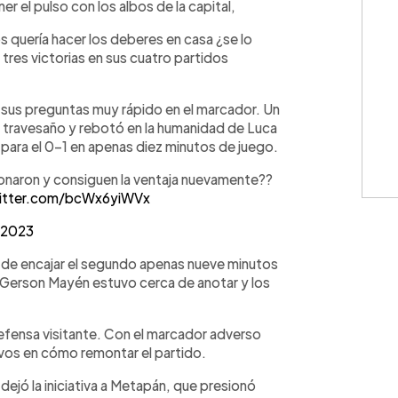
r el pulso con los albos de la capital,
s quería hacer los deberes en casa ¿se lo
tres victorias en sus cuatro partidos
 sus preguntas muy rápido en el marcador. Un
 travesaño y rebotó en la humanidad de Luca
 para el 0-1 en apenas diez minutos de juego.
donaron y consiguen la ventaja nuevamente??
witter.com/bcWx6yiWVx
 2023
o de encajar el segundo apenas nueve minutos
 Gerson Mayén estuvo cerca de anotar y los
 defensa visitante. Con el marcador adverso
ivos en cómo remontar el partido.
dejó la iniciativa a Metapán, que presionó