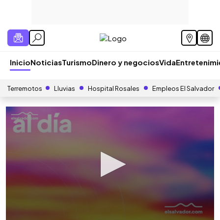
Inicio
Noticias
Turismo
Dinero y negocios
Vida
Entretenim
Terremotos
Lluvias
Hospital Rosales
Empleos El Salvador