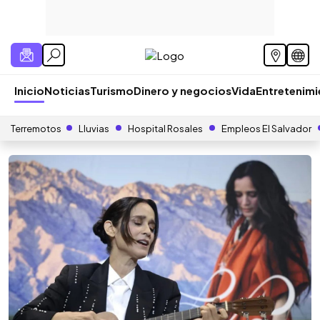
Inicio
Noticias
Turismo
Dinero y negocios
Vida
Entretenim
Terremotos
Lluvias
Hospital Rosales
Empleos El Salvador