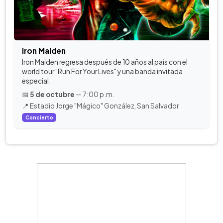
Iron Maiden
Iron Maiden regresa después de 10 años al país con el
world tour "Run For Your Lives" y una banda invitada
especial.
📅
5 de octubre
— 7:00 p.m.
📍 Estadio Jorge "Mágico" González, San Salvador
Concierto