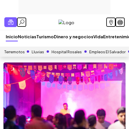
Inicio
Noticias
Turismo
Dinero y negocios
Vida
Entretenim
Terremotos
Lluvias
Hospital Rosales
Empleos El Salvador