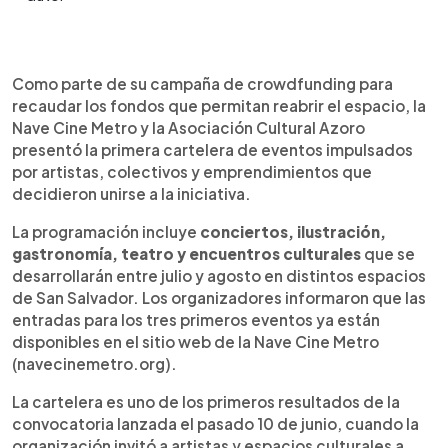
Resumen del artículo:
0:00
►
La Nave Cine Metro anunció la primera cartelera
Escuchar artículo
Como parte de su campaña de crowdfunding para
de actividades de su campaña de crowdfunding,
recaudar los fondos que permitan reabrir el espacio, la
una iniciativa creada para recaudar los 38,151.46
Nave Cine Metro y la Asociación Cultural Azoro
dólares necesarios para reabrir el espacio
presentó la primera cartelera de eventos impulsados
cultural. Más de 90 personas participaron en la
por artistas, colectivos y emprendimientos que
convocatoria y se recibieron más de 40
decidieron unirse a la iniciativa.
propuestas, de las que ya surgieron siete eventos
entre julio y agosto. La programación incluye
La programación incluye
conciertos, ilustración,
conciertos, ilustración, gastronomía, teatro y
gastronomía, teatro y encuentros culturales
que se
encuentros culturales en distintos espacios de
desarrollarán entre julio y agosto en distintos espacios
San Salvador. Las entradas para las primeras tres
de San Salvador. Los organizadores informaron que las
actividades ya están disponibles en el sitio web
entradas para los tres primeros eventos ya están
de la Nave Cine Metro y contribuirán directamente
disponibles en el sitio web de la Nave Cine Metro
al financiamiento del proyecto.
(navecinemetro.org).
La cartelera es uno de los primeros resultados de la
convocatoria lanzada el pasado 10 de junio, cuando la
organización invitó a artistas y espacios culturales a