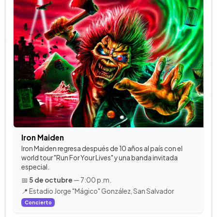
Iron Maiden
Iron Maiden regresa después de 10 años al país con el
world tour "Run For Your Lives" y una banda invitada
especial.
📅
5 de octubre
— 7:00 p.m.
📍 Estadio Jorge "Mágico" González, San Salvador
Concierto