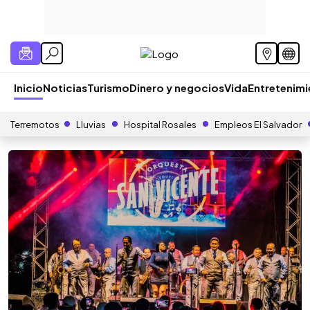
Inicio
Noticias
Turismo
Dinero y negocios
Vida
Entretenim
Terremotos
Lluvias
Hospital Rosales
Empleos El Salvador