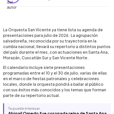
Resumen del artículo:
0:00
►
La Orquesta San Vicente dio a conocer las fechas
Escuchar artículo
La Orquesta San Vicente ya tiene lista su agenda de
de su gira de julio de 2026, que incluirá siete
presentaciones para julio de 2026. La agrupación
presentaciones en distintos municipios de El
salvadoreña, reconocida por su trayectoria en la
Salvador. El recorrido iniciará el 10 de julio en
cumbia nacional, llevará su repertorio a distintos puntos
Santa Ana con un evento privado y continuará por
del país durante el mes, con actuaciones en Santa Ana,
Lolotiquillo, Apastepeque, El Carmen, Tenancingo
Morazán, Cuscatlán Sur y San Vicente Norte.
y Santo Domingo. Además, la agrupación volverá
a Santa Ana el 26 de julio para participar en la Feria
El calendario incluye siete presentaciones
Ganadera. Con esta agenda, la orquesta
programadas entre el 10 y el 30 de julio, varias de ellas
mantiene su presencia en fiestas patronales y
en el marco de fiestas patronales y celebraciones
celebraciones populares, llevando su repertorio
locales, donde la orquesta pondrá a bailar al público
de cumbia a diferentes departamentos del país
con sus éxitos más conocidos y los temas que forman
durante todo el mes de julio.
parte de su repertorio actual.
Te puede interesar:
Abigail Omedo fue coronada reina de Santa Ana