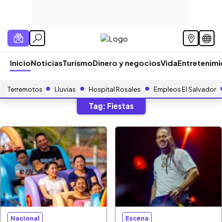
Inicio
Noticias
Turismo
Dinero y negocios
Vida
Entretenim
Terremotos
Lluvias
Hospital Rosales
Empleos El Salvador
Tag:
Fiestas
Nacional
Escena