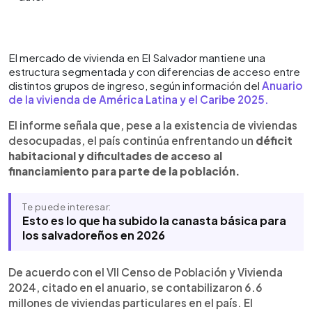
Resumen del artículo:
0:00
►
El Anuario de la vivienda de América Latina y el
Escuchar artículo
El mercado de vivienda en El Salvador mantiene una
estructura segmentada y con diferencias de acceso entre
Caribe 2025 reporta que El Salvador mantiene un
distintos grupos de ingreso, según información del
Anuario
déficit habitacional pese a la existencia de
de la vivienda de América Latina y el Caribe 2025.
viviendas desocupadas. El documento señala que
muchas de esas propiedades no cuentan con
El informe señala que, pese a la existencia de viviendas
condiciones adecuadas de habitabilidad.
desocupadas, el país continúa enfrentando un
déficit
Además, indica que las viviendas ocupadas o en
habitacional y dificultades de acceso al
proceso de pago se concentran principalmente
financiamiento para parte de la población.
en San Salvador, Santa Ana y San Miguel, debido a
motivos laborales y académicos. El informe
también expone que el financiamiento para
Te puede interesar:
vivienda social continúa dependiendo del Fondo
Esto es lo que ha subido la canasta básica para
Social para la Vivienda, mientras que parte de la
los salvadoreños en 2026
población enfrenta dificultades para acceder a
créditos bancarios por requisitos relacionados
De acuerdo con el VII Censo de Población y Vivienda
con empleo formal y salario.
2024, citado en el anuario, se contabilizaron 6.6
millones de viviendas particulares en el país. El