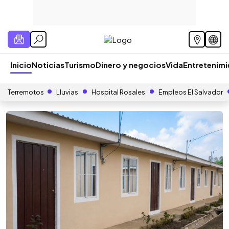
Inicio
Noticias
Turismo
Dinero y negocios
Vida
Entretenim
Terremotos
Lluvias
Hospital Rosales
Empleos El Salvador