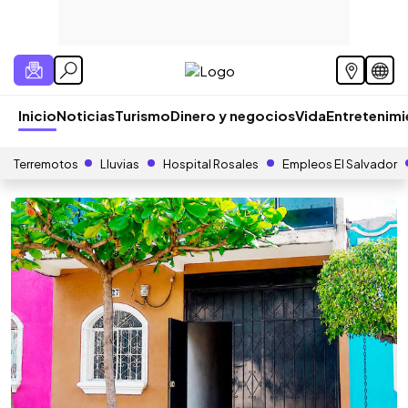
Inicio
Noticias
Turismo
Dinero y negocios
Vida
Entretenim
Terremotos
Lluvias
Hospital Rosales
Empleos El Salvador