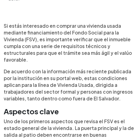
Resumen del artículo:
0:00
►
El Fondo Social para la Vivienda (FSV) estable las
Escuchar artículo
Si estás interesado en comprar una vivienda usada
condiciones que deben cumplir las viviendas
mediante financiamiento del Fondo Social para la
usadas para optar a financiamiento. Entre los
Vivienda (FSV), es importante verificar que el inmueble
requisitos están que el techo no tenga
cumpla con una serie de requisitos técnicos y
filtraciones, las instalaciones eléctricas estén
estructurales para que el trámite sea más ágil y el valúo
protegidas, exista sistema adecuado de aguas
favorable.
lluvias y que la vivienda no esté en zonas de
riesgo. También revisan baños, pisos, puertas,
De acuerdo con la información más reciente publicada
ventanas y construcciones fuera de línea.
por la institución en su portal web, estas condiciones
aplican para la línea de Vivienda Usada, dirigida a
trabajadores del sector formal y personas con ingresos
variables, tanto dentro como fuera de El Salvador.
Aspectos clave
Uno de los primeros aspectos que revisa el FSV es el
estado general de la vivienda. La puerta principal y la de
salida al patio deben encontrarse en buenas