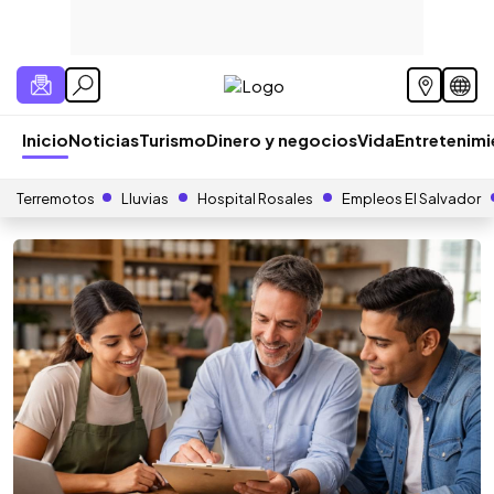
Inicio
Noticias
Turismo
Dinero y negocios
Vida
Entretenim
Terremotos
Lluvias
Hospital Rosales
Empleos El Salvador