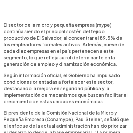
Resumen del artículo:
0:00
►
Las micro y pequeñas empresas (mipymes)
Escuchar artículo
El sector de la micro y pequeña empresa (mype)
concentran el 89.5% de los empleadores
continúa siendo el principal sostén del tejido
formales activos en El Salvador y representan
productivo de El Salvador, al concentrar el 89.5% de
nueve de cada diez negocios en el país. Este
los empleadores formales activos. Además, nueve de
segmento se mantiene como el principal motor
cada diez empresas en el país pertenecen a este
del empleo y dinamismo económico. Según
segmento, lo que refleja su rol determinante en la
autoridades, políticas públicas enfocadas en
generación de empleo y dinamización económica.
seguridad, financiamiento y simplificación de
trámites han favorecido su crecimiento.
Según información oficial, el Gobierno ha impulsado
Programas como Fecamype y Progamype, junto
condiciones orientadas a fortalecer este sector,
con la implementación de Sociedades por
destacando la mejora en seguridad pública y la
Acciones Simplificadas (SAS), han facilitado la
implementación de mecanismos que buscan facilitar el
formalización y expansión. Además, iniciativas de
crecimiento de estas unidades económicas.
capacitación buscan mejorar la sostenibilidad de
estos negocios y fortalecer su aporte a la
El presidente de la Comisión Nacional de la Micro y
economía nacional.
Pequeña Empresa (Conamype), Paul Steiner, señaló que
el enfoque de la actual administración ha sido priorizar
el desarrollo desde la base empresarial. “La primera