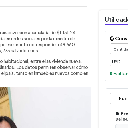
Utilida
WhatsApp
Copiar link
or alcanzan una inversión acumulada
n una inversión acumulada de $1,151.24
licados por la ministra de Vivienda,
💱 Conv
a en redes sociales por la ministra de
8,660 viviendas escrituradas y
ló que ese monto corresponde a 48,660
a mayor inversión acumulada se
96,275 salvadoreños.
eas, con 25,303 créditos por $515.39
to habitacional, entre ellas vivienda nueva,
con 13,662 créditos por $505.70
ordinarios. Los datos permiten observar cómo
,613 viviendas por $88.48 millones.
en el país, tanto en inmuebles nuevos como en
Resultad
tos, equivalentes a $15.26 millones,
a y otras líneas.
Súp