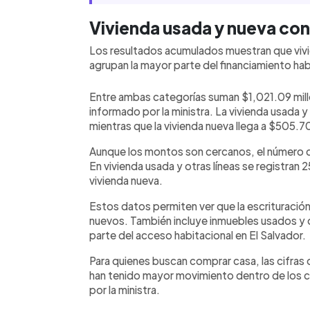
Vivienda usada y nueva con
Los resultados acumulados muestran que vivie
agrupan la mayor parte del financiamiento ha
Entre ambas categorías suman $1,021.09 millo
informado por la ministra. La vivienda usada y
mientras que la vivienda nueva llega a $505.70
Aunque los montos son cercanos, el número d
En vivienda usada y otras líneas se registran 
vivienda nueva.
Estos datos permiten ver que la escrituración
nuevos. También incluye inmuebles usados y o
parte del acceso habitacional en El Salvador.
Para quienes buscan comprar casa, las cifras 
han tenido mayor movimiento dentro de los c
por la ministra.