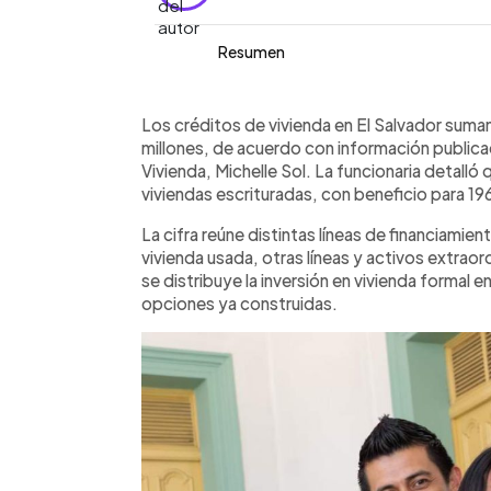
Resumen
Resumen del artículo:
0:00
Facebook
Twitter
►
Los créditos de vivienda en El Salvad
Escuchar artículo
Los créditos de vivienda en El Salvador suma
de $1,151.24 millones, según datos pub
millones, de acuerdo con información publicad
Michelle Sol. La cifra corresponde a 4
Vivienda, Michelle Sol. La funcionaria detal
196,275 salvadoreños beneficiados. L
viviendas escrituradas, con beneficio para 1
registra en vivienda usada y otras lín
La cifra reúne distintas líneas de financiamien
millones, seguida de vivienda nueva, 
vivienda usada, otras líneas y activos extra
millones. En 2026 se han escriturado 2
se distribuye la inversión en vivienda formal 
Solo en junio se registraron 440 crédi
opciones ya construidas.
con mayor colocación en vivienda usad