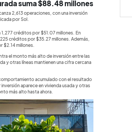
turada suma $88.48 millones
Cuota: 
canza 2,613 operaciones, con una inversión
icada por Sol.
a 1,277 créditos por $51.07 millones. En
⚠️
IMPO
 1,225 créditos por $35.27 millones. Además,
monedas
r $2.14 millones.
únicamen
represen
contract
tra el monto más alto de inversión entre las
cálculos
ada y otras líneas mantienen una cifra cercana
condicio
consulte
 comportamiento acumulado con el resultado
or inversión aparece en vivienda usada y otras
monto más alto hasta ahora.