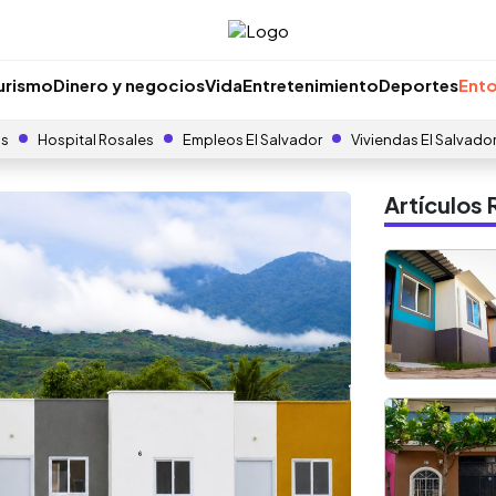
urismo
Dinero y negocios
Vida
Entretenimiento
Deportes
Ento
as
Hospital Rosales
Empleos El Salvador
Viviendas El Salvado
Artículo