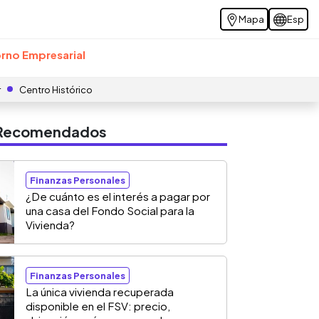
Mapa
Esp
rno Empresarial
r
Centro Histórico
s Recomendados
Finanzas Personales
¿De cuánto es el interés a pagar por
una casa del Fondo Social para la
Vivienda?
Finanzas Personales
La única vivienda recuperada
disponible en el FSV: precio,