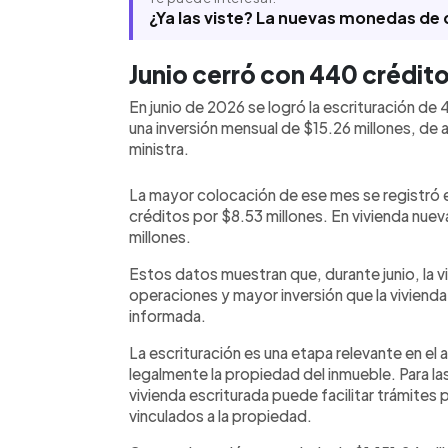
¿Ya las viste? La nuevas monedas de d
Junio cerró con 440 crédito
En junio de 2026 se logró la escrituración de
una inversión mensual de $15.26 millones, de 
ministra.
La mayor colocación de ese mes se registró e
créditos por $8.53 millones. En vivienda nuev
millones.
Estos datos muestran que, durante junio, la v
operaciones y mayor inversión que la vivienda
informada.
La escrituración es una etapa relevante en el
legalmente la propiedad del inmueble. Para la
vivienda escriturada puede facilitar trámites p
vinculados a la propiedad.