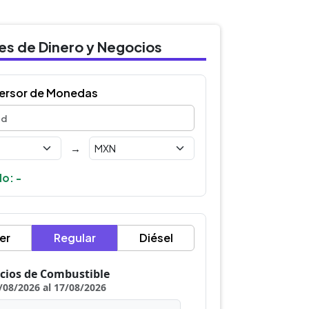
des de Dinero y Negocios
ersor de Monedas
→
o: -
er
Regular
Diésel