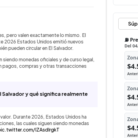
Súp
WhatsApp
Copiar link
 que Estados Unidos emitió en 2026
s, pero valen exactamente lo mismo. El
10, 25 y 50 centavos, las cuales
te 2026 Estados Unidos emitió nuevos
l en El Salvador. La institución aclaró
én pueden circular en El Salvador.
o no de valor, por lo que pueden
n siendo monedas oficiales y de curso legal,
agos. En el caso de los 25 centavos,
en pagos, compras y otras transacciones
 emisión forma parte de la
ndependencia estadounidense, una
s monedas sin afectar su validez.
Salvador y qué significa realmente
valor. Durante 2026, Estados Unidos ha
ciones, las cuales siguen siendo monedas
pic.twitter.com/IZAsdIrgkT