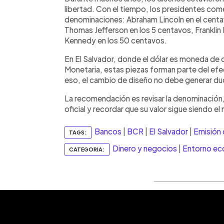
libertad. Con el tiempo, los presidentes com
denominaciones: Abraham Lincoln en el cent
Thomas Jefferson en los 5 centavos, Franklin 
Kennedy en los 50 centavos.
En El Salvador, donde el dólar es moneda de c
Monetaria, estas piezas forman parte del efe
eso, el cambio de diseño no debe generar duda
La recomendación es revisar la denominación,
oficial y recordar que su valor sigue siendo el
Bancos
|
BCR
|
El Salvador
|
Emisión
TAGS:
Dinero y negocios
|
Entorno e
CATEGORIA: