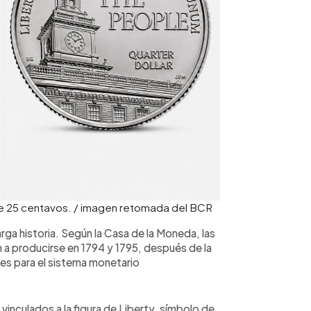
e 25 centavos. / imagen retomada del BCR
ga historia. Según la Casa de la Moneda, las
a producirse en 1794 y 1795, después de la
es para el sistema monetario
inculados a la figura de Liberty, símbolo de