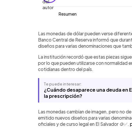
Resumen
Resumen del artículo:
0:00
Facebook
Twitter
►
El Banco Central de Reserva informó
Escuchar artículo
Las monedas de dólar pueden verse diferente
nuevos diseños para monedas de 1, 5, 
Banco Central de Reserva informó que duran
siguen siendo oficiales y de curso lega
diseños para varias denominaciones que tambi
que las piezas cambian de imagen, per
La institución recordó que estas piezas sigue
usarse con normalidad en compras y p
por lo que pueden utilizarse con normalidad 
circularán cinco diseños distintos. La
cotidianas dentro del país.
conmemoración de los 250 años de i
tradición de cambios históricos en su
Te puede interesar:
¿Cuándo desaparece una deuda en El 
la prescripción?
Las monedas cambian de imagen, pero no de 
emitido nuevos diseños para varias denomina
oficiales y de curso legal en El Salvador 🪙✅.