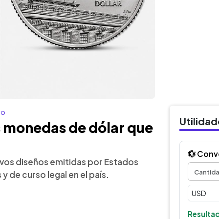
co
Utilida
as monedas de dólar que
💱 Conv
evos diseños emitidas por Estados
y de curso legal en el país.
Resultad