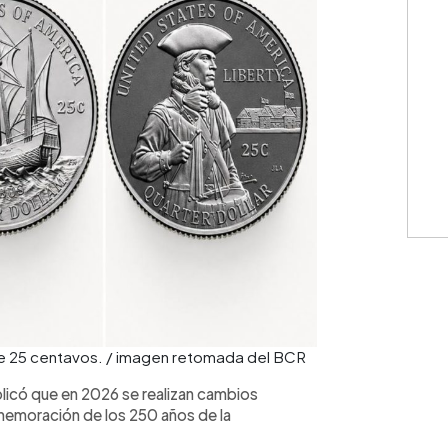
Cuota: 
⚠️
IMPO
monedas
únicamen
represen
e 25 centavos. / imagen retomada del BCR
contract
cálculos
icó que en 2026 se realizan cambios
condicio
memoración de los 250 años de la
consulte