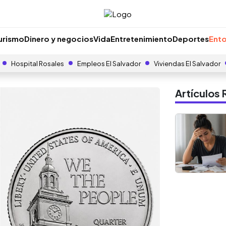
urismo
Dinero y negocios
Vida
Entretenimiento
Deportes
Ento
Hospital Rosales
Empleos El Salvador
Viviendas El Salvador
Artículo