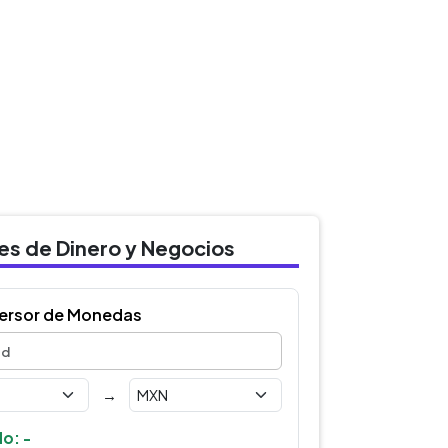
des de Dinero y Negocios
ersor de Monedas
→
o: -