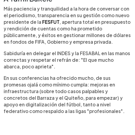
dignificación del periodismo deportivo.
Más paciencia y tranquilidad a la hora de conversar con
Reconoce el esfuerzo de la afición y llama a
el periodismo, transparencia en su gestión como nuevo
paciencia, procesos largos, inversión responsable
presidente de la
FESFUT
, apertura total en presupuesto
y visión moderna del deporte nacional sostenible
y rendición de cuentas como ha prometido
inclusivo.
públicamente, y éxitos en gestionar millones de dólares
en fondos de FIFA, Gobierno y empresa privada.
Sabiduría en delegar el INDES y la FESABAL en las manos
correctas y respetar el refrán de: "El que mucho
abarca, poco aprieta".
En sus conferencias ha ofrecido mucho, de sus
promesas ojalá como mínimo cumpla: mejoras en
infraestructura (sobre todo casos palpables y
concretos del Barraza y el Quiteño, para empezar) y
apoyo en digitalización del fútbol, tanto a nivel
federativo como respaldo a las ligas "profesionales".