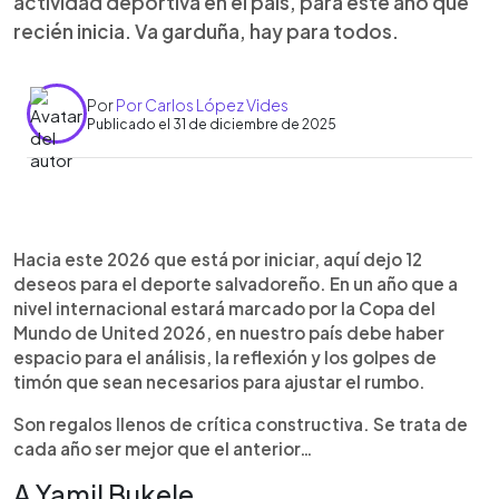
actividad deportiva en el país, para este año que
recién inicia. Va garduña, hay para todos.
Por
Por Carlos López Vides
Publicado el 31 de diciembre de 2025
Resumen del artículo:
0:00
►
El artículo propone doce deseos para mejorar el
Escuchar artículo
Hacia este 2026 que está por iniciar, aquí dejo 12
deporte de El Salvador en 2026, con crítica
deseos para el deporte salvadoreño. En un año que a
constructiva y enfoque en gestión, transparencia
nivel internacional estará marcado por la Copa del
y resultados. Plantea retos para dirigentes como
Mundo de United 2026, en nuestro país debe haber
Yamil Bukele, la FESFUT y el Comité Olímpico,
espacio para el análisis, la reflexión y los golpes de
exige mejor administración, infraestructura y
timón que sean necesarios para ajustar el rumbo.
rendición de cuentas, y cuestiona decisiones
técnicas como el proyecto del “Bolillo” Gómez.
Son regalos llenos de crítica constructiva. Se trata de
Pide mayor apoyo a selecciones femeninas,
cada año ser mejor que el anterior…
playeras y juveniles, mejor detección de talentos,
A Yamil Bukele
profesionalización de clubes y futbolistas, y