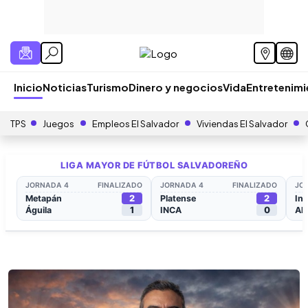
Inicio
Noticias
Turismo
Dinero y negocios
Vida
Entretenim
TPS
Juegos
Empleos El Salvador
Viviendas El Salvador