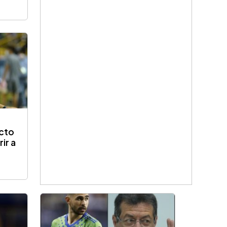
ecto
ir a