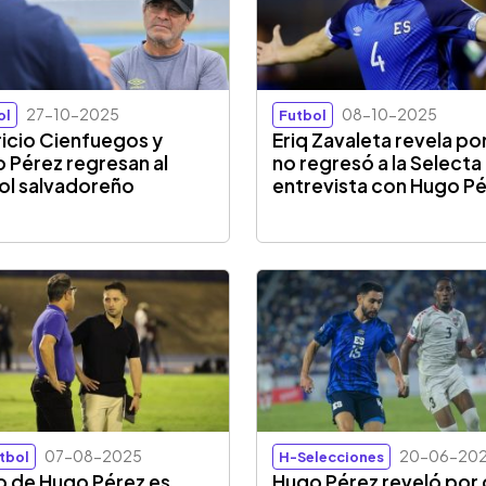
27-10-2025
08-10-2025
ol
Futbol
icio Cienfuegos y
Eriq Zavaleta revela po
 Pérez regresan al
no regresó a la Selecta
ol salvadoreño
entrevista con Hugo P
07-08-2025
20-06-20
tbol
H-Selecciones
ijo de Hugo Pérez es
Hugo Pérez reveló por