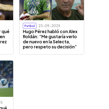
23-09-2025
Futbol
r qué
Hugo Pérez habló con Alex
 en
Roldán: “Me gustaría verlo
érez
de nuevo en la Selecta,
pero respeto su decisión”
25
 qué