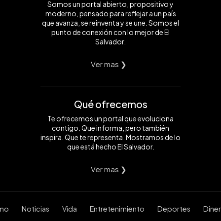
Somos un portal abierto, propositivo y
moderno, pensado para reflejar a un país
que avanza, se reinventa y se une. Somos el
punto de conexión con lo mejor de El
Salvador.
Ver mas ❯
Qué ofrecemos
Te ofrecemos un portal que evoluciona
contigo. Que informa, pero también
inspira. Que te representa. Mostramos de lo
que está hecho El Salvador.
Ver mas ❯
smo
Noticias
Vida
Entretenimiento
Deportes
Dine