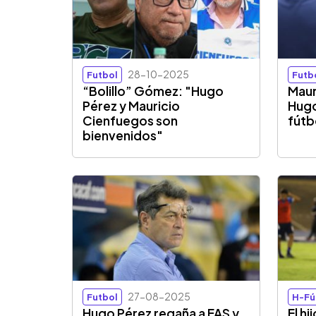
28-10-2025
Futbol
Futb
“Bolillo” Gómez: "Hugo
Maur
Pérez y Mauricio
Hugo
Cienfuegos son
fútb
bienvenidos"
27-08-2025
Futbol
H-Fú
Hugo Pérez regaña a FAS y
El h