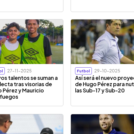
27-11-2025
29-10-2025
ol
Futbol
os talentos se suman a
Así será el nuevo proy
electa tras visorias de
de Hugo Pérez para nutr
 Pérez y Mauricio
las Sub-17 y Sub-20
nfuegos