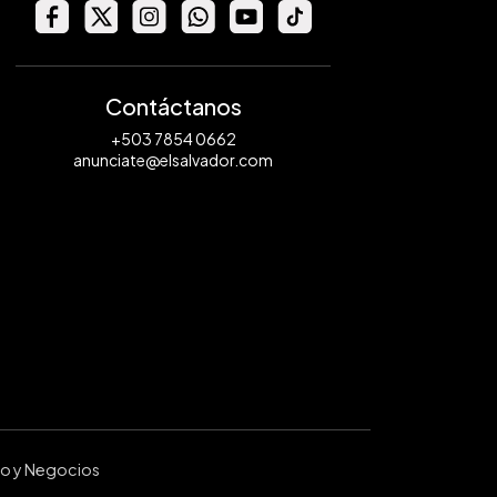
Contáctanos
+503 7854 0662
anunciate@elsalvador.com
ro y Negocios