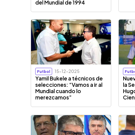
del Mundial de 1994
15-12-2025
Futbol
Futb
Yamil Bukele a técnicos de
Nuev
selecciones: “Vamos a ir al
la S
Mundial cuando lo
Hugo
merezcamos”
Cie