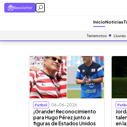
Newsletter
Inicio
Noticias
T
Terremotos
Lluvias
06-06-2026
Futbol
Futb
¡Grande! Reconocimiento
Jord
para Hugo Pérez junto a
tale
figuras de Estados Unidos
en l