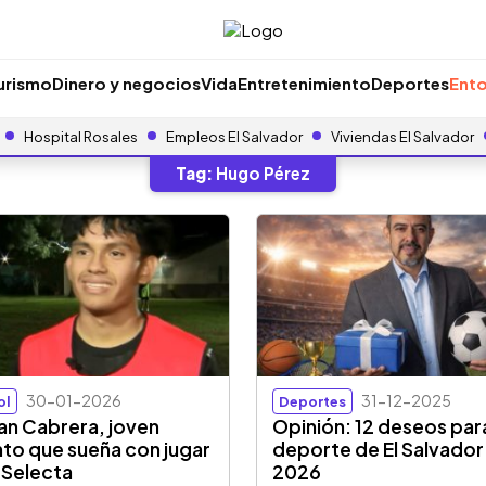
urismo
Dinero y negocios
Vida
Entretenimiento
Deportes
Ento
Hospital Rosales
Empleos El Salvador
Viviendas El Salvador
Tag:
Hugo Pérez
30-01-2026
31-12-2025
ol
Deportes
an Cabrera, joven
Opinión: 12 deseos para
nto que sueña con jugar
deporte de El Salvador
a Selecta
2026