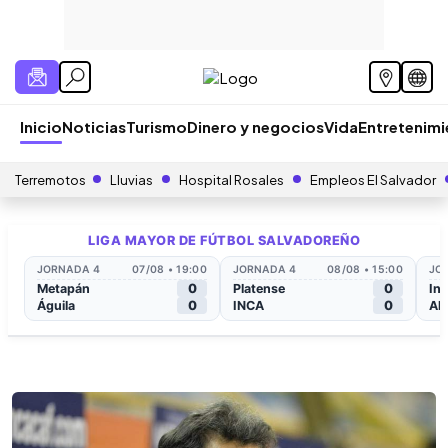
Inicio
Noticias
Turismo
Dinero y negocios
Vida
Entretenim
Terremotos
Lluvias
Hospital Rosales
Empleos El Salvador