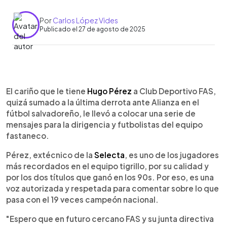
Por
Carlos López Vides
Publicado el 27 de agosto de 2025
Resumen del artículo:
0:00
►
Hugo Pérez, exjugador y extécnico de la Selecta,
Escuchar artículo
El cariño que le tiene
Hugo Pérez
a Club Deportivo FAS,
criticó a FAS en su cuenta de X tras la derrota ante
quizá sumado a la última derrota ante Alianza en el
Alianza. Recordó su pasado como campeón en
fútbol salvadoreño, le llevó a colocar una serie de
los 90s con el equipo tigrillo y pidió que la
mensajes para la dirigencia y futbolistas del equipo
dirigencia y jugadores trabajen para competir
fastaneco.
internacionalmente y ganar la Copa
Centroamericana, además de contar con
Pérez, extécnico de la
Selecta
, es uno de los jugadores
instalaciones propias, algo que hoy carecen.
más recordados en el equipo tigrillo, por su calidad y
Comparó al actual plantel con figuras históricas
por los dos títulos que ganó en los 90s. Por eso, es una
como Mágico, Pichioni y Valdez, presionando a los
voz autorizada y respetada para comentar sobre lo que
futbolistas pese a que FAS es segundo con 16
pasa con el 19 veces campeón nacional.
puntos. Negó querer dirigirlos y promocionó su
podcast "Fútbol de Corazón".
"Espero que en futuro cercano FAS y su junta directiva