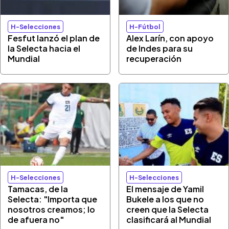
H-Selecciones
H-Fútbol
Fesfut lanzó el plan de
Alex Larín, con apoyo
la Selecta hacia el
de Indes para su
Mundial
recuperación
H-Selecciones
H-Selecciones
Tamacas, de la
El mensaje de Yamil
Selecta: "Importa que
Bukele a los que no
nosotros creamos; lo
creen que la Selecta
de afuera no"
clasificará al Mundial