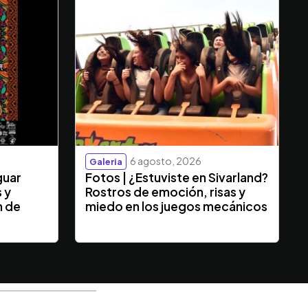
6 agosto, 2026
Galeria
guar
Fotos | ¿Estuviste en Sivarland?
s y
Rostros de emoción, risas y
n de
miedo en los juegos mecánicos