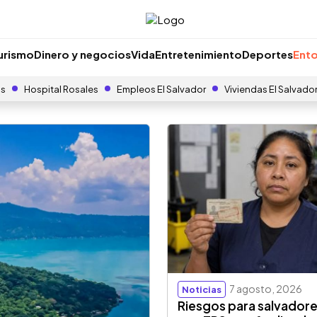
urismo
Dinero y negocios
Vida
Entretenimiento
Deportes
Ento
as
Hospital Rosales
Empleos El Salvador
Viviendas El Salvado
7 agosto, 2026
Noticias
Riesgos para salvador