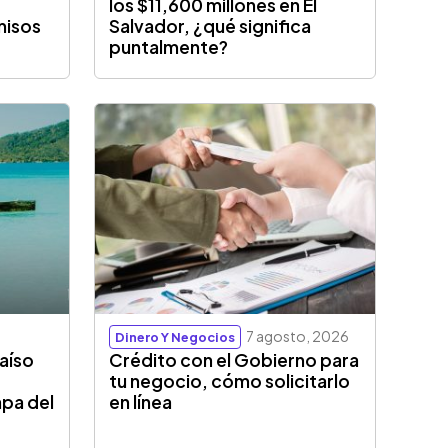
los $11,600 millones en El
misos
Salvador, ¿qué significa
puntalmente?
7 agosto, 2026
Dinero Y Negocios
aíso
Crédito con el Gobierno para
tu negocio, cómo solicitarlo
apa del
en línea