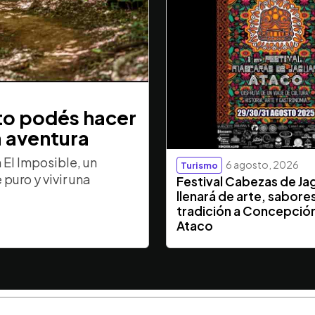
sto podés hacer
a aventura
El Imposible, un
6 agosto, 2026
Turismo
puro y vivir una
Festival Cabezas de Ja
llenará de arte, sabore
tradición a Concepció
Ataco