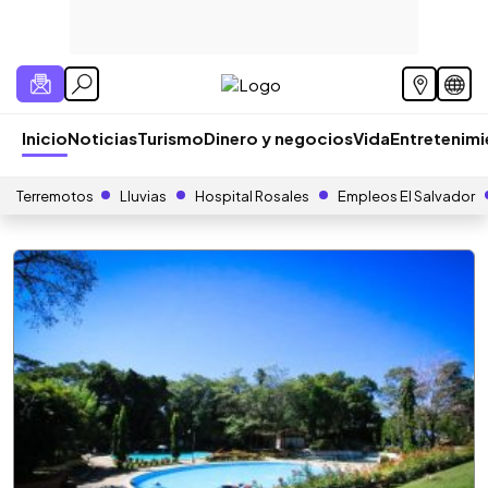
Inicio
Noticias
Turismo
Dinero y negocios
Vida
Entretenim
Terremotos
Lluvias
Hospital Rosales
Empleos El Salvador