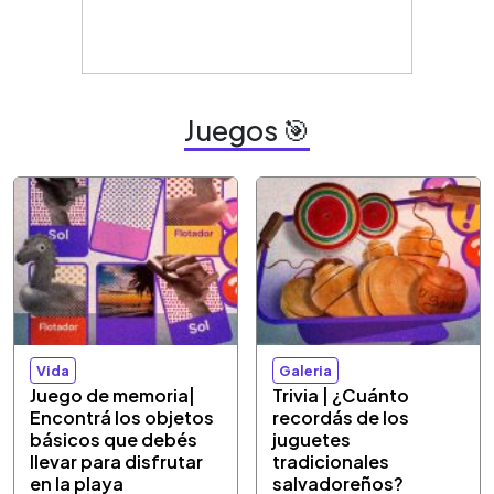
Juegos 🎯
Vida
Galeria
Juego de memoria|
Trivia | ¿Cuánto
Encontrá los objetos
recordás de los
básicos que debés
juguetes
llevar para disfrutar
tradicionales
en la playa
salvadoreños?