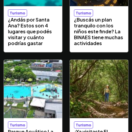
Turismo
Turismo
¿Andás por Santa
¿Buscás un plan
Ana? Estos son 4
tranquilo con los
lugares que podés
niños este finde? La
visitar y cuánto
BINAES tiene muchas
podrías gastar
actividades
Turismo
Turismo
Parque Acuático La
¿Ya visitaste El