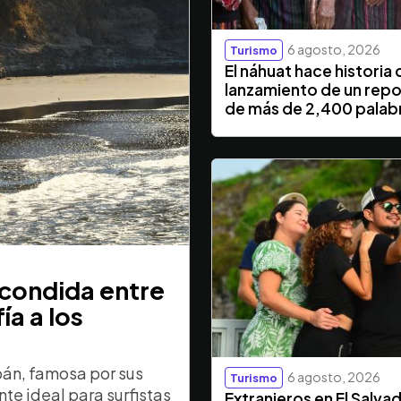
6 agosto, 2026
Turismo
El náhuat hace historia 
lanzamiento de un repo
de más de 2,400 palab
scondida entre
ía a los
pán, famosa por sus
6 agosto, 2026
Turismo
te ideal para surfistas
Extranjeros en El Salva