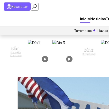
Newsletter
Inicio
Noticias
T
Terremotos
Lluvias
DÍA 1
DÍA 2
Desfile
Sivarland
Correos