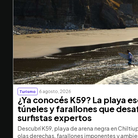
6 agosto, 2026
Turismo
¿Ya conocés K59? La playa e
túneles y farallones que desaf
surfistas expertos
Descubrí K59, playa de arena negra en Chiltiu
olas derechas, farallones imponentes y ambien