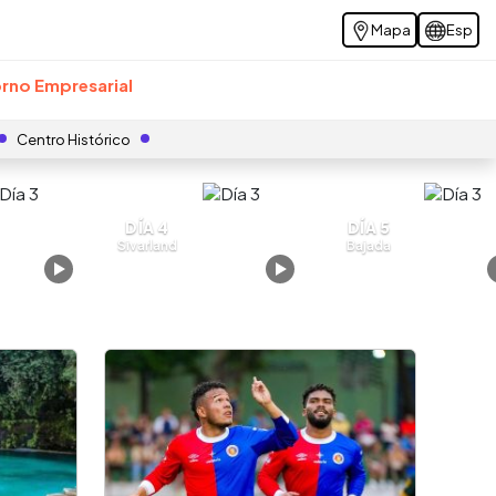
Mapa
Esp
rno Empresarial
Centro Histórico
DÍA 4
DÍA 5
Sivarland
Bajada