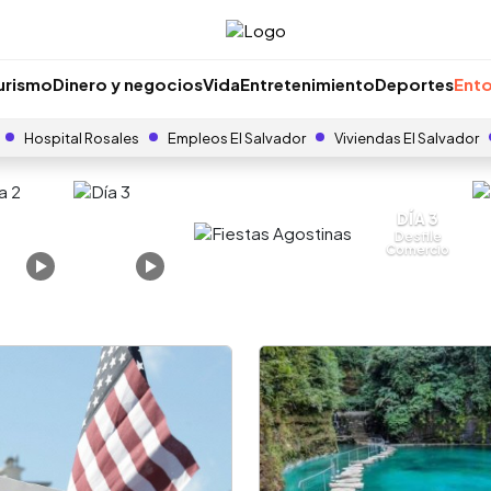
urismo
Dinero y negocios
Vida
Entretenimiento
Deportes
Ento
Hospital Rosales
Empleos El Salvador
Viviendas El Salvador
DÍA 3
Desfile
Comercio