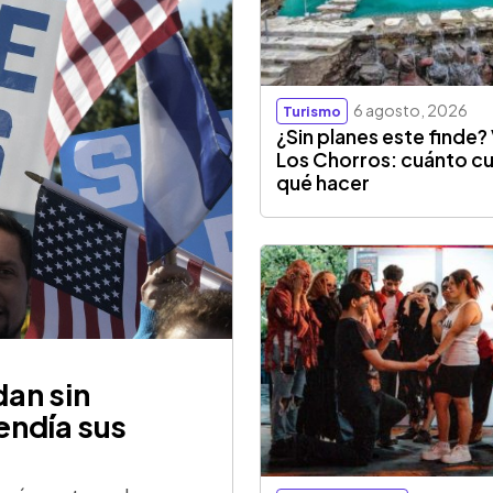
6 agosto, 2026
Turismo
¿Sin planes este finde? 
Los Chorros: cuánto cu
qué hacer
an sin
endía sus