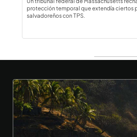
Un tribunal federal de Massachusetts rech
protección temporal que extendía ciertos 
salvadoreños con TPS.