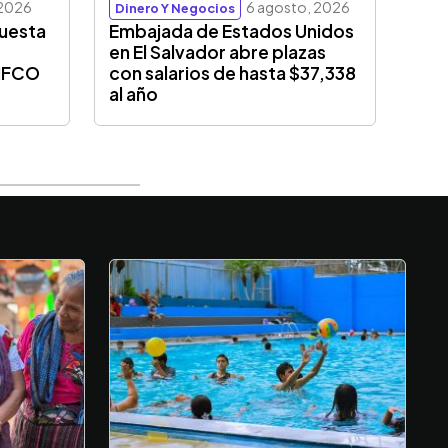
 2026
6 agosto, 2026
Dinero Y Negocios
puesta
Embajada de Estados Unidos
en El Salvador abre plazas
CIFCO
con salarios de hasta $37,338
al año