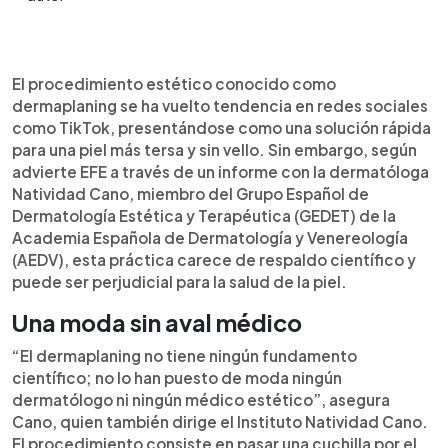
Resumen del artículo:
0:00
►
El dermaplaning, popularizado en redes como
Escuchar artículo
El procedimiento estético conocido como
TikTok, consiste en rasurar el rostro para eliminar
dermaplaning se ha vuelto tendencia en redes sociales
vello y células muertas. Aunque promete una piel
como TikTok, presentándose como una solución rápida
más suave, la dermatóloga Natividad Cano, citada
para una piel más tersa y sin vello. Sin embargo, según
por EFE, advierte que esta técnica carece de
advierte EFE a través de un informe con la dermatóloga
respaldo científico y puede dañar la piel. Al
Natividad Cano, miembro del Grupo Español de
eliminar el manto hidrolipídico natural, se
Dermatología Estética y Terapéutica (GEDET) de la
incrementa el riesgo de heridas, cicatrices,
Academia Española de Dermatología y Venereología
infecciones e hiperpigmentación. Cano
(AEDV), esta práctica carece de respaldo científico y
desmiente que el vello crezca más tras afeitarse y
puede ser perjudicial para la salud de la piel.
recomienda evitar esta práctica, incluso en manos
expertas. En su lugar, sugiere optar por
Una moda sin aval médico
exfoliaciones físicas o químicas aprobadas
dermatológicamente y siempre consultar con
“El dermaplaning no tiene ningún fundamento
profesionales de la salud.
científico; no lo han puesto de moda ningún
dermatólogo ni ningún médico estético”, asegura
Cano, quien también dirige el Instituto Natividad Cano.
El procedimiento consiste en pasar una cuchilla por el