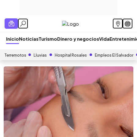
Inicio
Noticias
Turismo
Dinero y negocios
Vida
Entretenim
Terremotos
Lluvias
Hospital Rosales
Empleos El Salvador