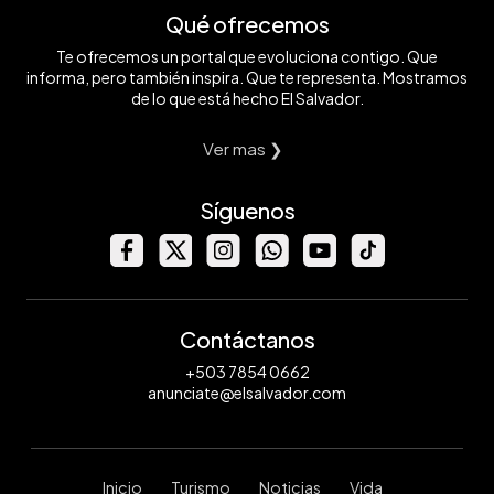
Qué ofrecemos
Te ofrecemos un portal que evoluciona contigo. Que
informa, pero también inspira. Que te representa. Mostramos
de lo que está hecho El Salvador.
Ver mas ❯
Síguenos
Contáctanos
+503 7854 0662
anunciate@elsalvador.com
Inicio
Turismo
Noticias
Vida