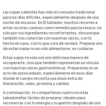
Resumen del artículo:
0:00
►
Después de una noche de fiesta, pocos remedios
Escuchar artículo
Las sopas calientes han sido el consuelo tradicional
son tan efectivos como una buena sopa casera.
para los días difíciles, especialmente después de una
En El Salvador, las sopas tradicionales no solo
noche de excesos. En El Salvador, muchos recurren a
reconfortan el cuerpo, también conectan con la
estas recetas caseras como remedio para la resaca, no
memoria, el sabor del hogar y el cariño que se
solo por sus ingredientes reconfortantes, sino porque
sirve caliente. Esta nota reúne cuatro recetas
también nos conectan con nuestras raíces, con lo
salvadoreñas fáciles y llenas de alma, ideales para
hecho en casa, con lo que cura de verdad. Preparar una
recuperarte con sabor y calma: sopa de chorizo,
de estas sopas no es solo alimentarse, es cuidarse.
arroz aguado, sopa de pescado, y la clásica sopa
de mora. Más que un plato, son un abrazo que
Estas sopas no solo son una deliciosa manera de
alimenta. Prepararlas es cuidarse con lo nuestro,
recuperarte, sino que también representan un vínculo
desde lo más simple y poderoso.
con nuestras raíces gastronómicas. Prepararlas es un
acto de autocuidado, especialmente en esos días
donde el cuerpo necesita una dosis extra de
hidratación, sales, proteína y calidez.
A continuación, te compartimos cuatro recetas
salvadoreñas fáciles de preparar, ideales para
reconectar con tu energía y tu apetito después de una