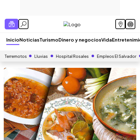
Inicio
Noticias
Turismo
Dinero y negocios
Vida
Entretenim
Terremotos
Lluvias
Hospital Rosales
Empleos El Salvador