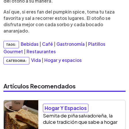
del otoño a su manera.
Así que, si eres fan del pumpkin spice, toma tu taza
favorita y sal a recorrer estos lugares. El otoño se
disfruta mejor con cada sorbo y cada bocado
anaranjado.
Bebidas
|
Café
|
Gastronomía
|
Platillos
TAGS:
Gourmet
|
Restaurantes
Vida
|
Hogar y espacios
CATEGORIA:
Artículos Recomendados
Hogar Y Espacios
Semita de piña salvadoreña, la
dulce tradición que sabe a hogar