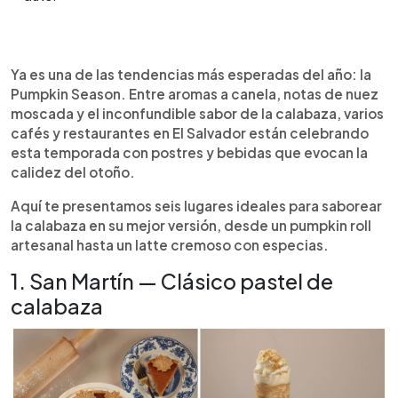
Resumen del artículo:
0:00
►
La Pumpkin Season llegó a El Salvador con su
Escuchar artículo
Ya es una de las tendencias más esperadas del año: la
mezcla de aromas, calidez y sabor a calabaza.
Pumpkin Season. Entre aromas a canela, notas de nuez
Cafeterías y panaderías locales como San Martín,
moscada y el inconfundible sabor de la calabaza, varios
Juan Valdez, Le Croissant, Andián y Starbucks
cafés y restaurantes en El Salvador están celebrando
ofrecen postres y bebidas que celebran el
esta temporada con postres y bebidas que evocan la
espíritu otoñal. Desde el tradicional Pumpkin Pie y
calidez del otoño.
el Pumpkin Roll, hasta lattes especiados y
frappuccinos de temporada, cada lugar propone
Aquí te presentamos seis lugares ideales para saborear
su versión de esta tendencia que combina lo
la calabaza en su mejor versión, desde un pumpkin roll
clásico y lo moderno. Un recorrido ideal para los
artesanal hasta un latte cremoso con especias.
amantes del café y los sabores dulces que
1. San Martín — Clásico pastel de
marcan el inicio del otoño en el país.
calabaza