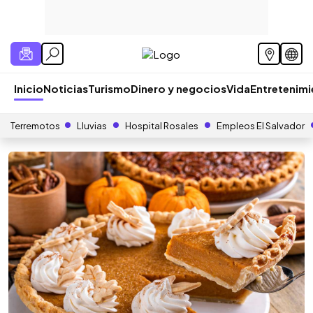
Inicio
Noticias
Turismo
Dinero y negocios
Vida
Entretenim
Terremotos
Lluvias
Hospital Rosales
Empleos El Salvador