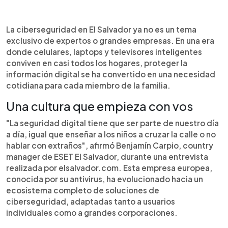
Resumen del artículo:
0:00
►
La ciberseguridad dejó de ser un tema exclusivo
Escuchar artículo
La ciberseguridad en El Salvador ya no es un tema
de empresas o expertos. Hoy, con celulares,
exclusivo de expertos o grandes empresas. En una era
computadoras y televisores conectados a
donde celulares, laptops y televisores inteligentes
internet en cada hogar, proteger la información
conviven en casi todos los hogares, proteger la
digital es una responsabilidad diaria. Benjamín
información digital se ha convertido en una necesidad
Carpio, de ESET El Salvador, destaca que los
cotidiana para cada miembro de la familia.
ataques comienzan con errores comunes como
abrir enlaces sospechosos o usar contraseñas
Una cultura que empieza con vos
débiles. Crear una cultura digital segura implica
"La seguridad digital tiene que ser parte de nuestro día
educación familiar, tecnología confiable y
a día, igual que enseñar a los niños a cruzar la calle o no
prácticas conscientes. Desde evitar correos
hablar con extraños", afirmó Benjamín Carpio, country
fraudulentos hasta proteger dispositivos
manager de ESET El Salvador, durante una entrevista
inteligentes, cada acción cuenta para blindar tu
vida digital desde casa.
realizada por elsalvador.com. Esta empresa europea,
conocida por su antivirus, ha evolucionado hacia un
ecosistema completo de soluciones de
ciberseguridad, adaptadas tanto a usuarios
individuales como a grandes corporaciones.