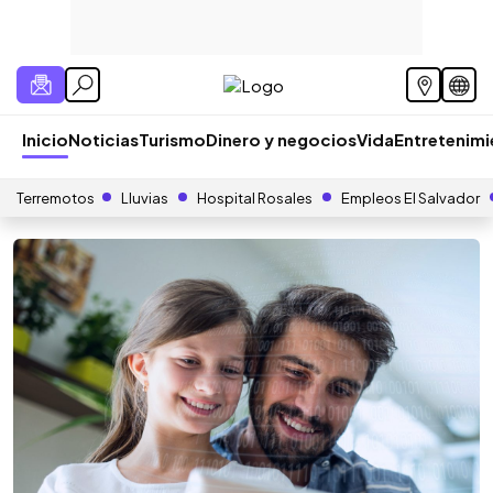
Inicio
Noticias
Turismo
Dinero y negocios
Vida
Entretenim
Terremotos
Lluvias
Hospital Rosales
Empleos El Salvador