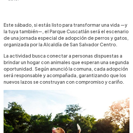
Resumen del artículo:
0:00
►
La Alcaldía de San Salvador Centro realiza una
Escuchar artículo
Este sábado, si estás listo para transformar una vida —y
jornada de adopción de perros y gatos en el
la tuya también—, el Parque Cuscatlán será el escenario
Parque Cuscatlán, invitando a las familias a brindar
de una jornada especial de adopción de perros y gatos,
un hogar a una mascota. Bajo el lema “Viví la
organizada por la Alcaldía de San Salvador Centro.
experiencia de adoptar y cambiar una vida”, cada
adopción será responsable y acompañada. Esta
La actividad busca conectar a personas dispuestas a
iniciativa se suma a otro avance importante en la
brindar un hogar con animales que esperan una segunda
ciudad: la habilitación de entierros para mascotas
oportunidad. Según anunció la comuna, cada adopción
en el Cementerio General La Bermeja, con nichos
será responsable y acompañada, garantizando que los
que van desde $40 hasta $70, y opciones
nuevos lazos se construyan con compromiso y cariño.
gratuitas en casos especiales. Ambas acciones
reflejan un cambio cultural en el trato y el respeto
hacia los animales.