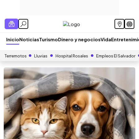
Inicio
Noticias
Turismo
Dinero y negocios
Vida
Entretenim
Terremotos
Lluvias
Hospital Rosales
Empleos El Salvador