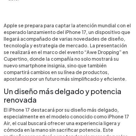
Resumen del artículo:
0:00
►
Apple se prepara para lanzar el iPhone 17 en su
Escuchar artículo
Apple se prepara para captar la atención mundial con el
evento “Awe Dropping” en Cupertino. El nuevo
esperado lanzamiento del iPhone 17, un dispositivo que
modelo destacará por un diseño más delgado,
llegará acompañado de varias novedades de diseño,
con la variante iPhone 17 Air como protagonista.
tecnología y estrategia de mercado. La presentación
Incorporará el chip A19 Pro y el sistema operativo
se realizará en el marco del evento “Awe Dropping” en
iOS 26, con mejoras en personalización,
Cupertino, donde la compañía no solo mostrará su
inteligencia artificial y seguridad. Estará
nuevo smartphone insignia, sino que también
disponible en nuevos colores como azul y verde,
compartirá cambios en su línea de productos,
además de los clásicos. Apple también
apostando por un futuro más simplificado y eficiente.
descontinuará algunos modelos, apostando por
un portafolio más simplificado. El anuncio genera
Un diseño más delgado y potencia
expectativa global, pues marcará un giro en
renovada
diseño, precios y estrategias de mercado,
consolidando el liderazgo de Apple en la industria.
El iPhone 17 destacará por su diseño más delgado,
especialmente en el modelo conocido como iPhone 17
Air, el cual buscará ofrecer una experiencia ligera y
cómoda en la mano sin sacrificar potencia. Este