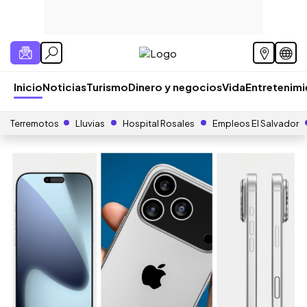
Inicio
Noticias
Turismo
Dinero y negocios
Vida
Entretenim
Terremotos
Lluvias
Hospital Rosales
Empleos El Salvador