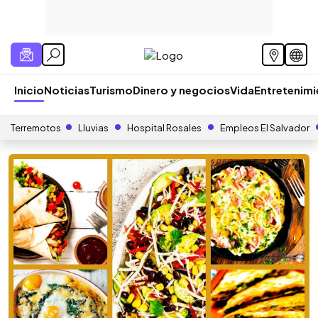
Inicio
Noticias
Turismo
Dinero y negocios
Vida
Entretenim
Terremotos
Lluvias
Hospital Rosales
Empleos El Salvador