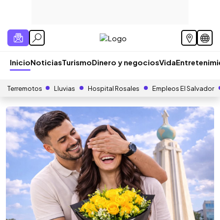
Inicio
Noticias
Turismo
Dinero y negocios
Vida
Entretenim
Terremotos
Lluvias
Hospital Rosales
Empleos El Salvador