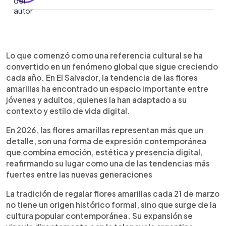
Resumen del artículo:
0:00
►
La tradición de regalar flores amarillas el 21 de
Escuchar artículo
Lo que comenzó como una referencia cultural se ha
marzo continúa consolidándose como un
convertido en un fenómeno global que sigue creciendo
fenómeno global entre jóvenes, con origen en la
cada año. En El Salvador, la tendencia de las flores
cultura pop y expansión gracias a TikTok. En 2026,
amarillas ha encontrado un espacio importante entre
la tendencia incorpora opciones innovadoras
jóvenes y adultos, quienes la han adaptado a su
como flores eternas, arreglos personalizados,
contexto y estilo de vida digital.
joyería temática y presentaciones aesthetic,
transformando este gesto en una experiencia
En 2026, las flores amarillas representan más que un
visual y emocional que combina significado,
detalle, son una forma de expresión contemporánea
creatividad y viralidad en redes sociales.
que combina emoción, estética y presencia digital,
reafirmando su lugar como una de las tendencias más
fuertes entre las nuevas generaciones
La tradición de regalar flores amarillas cada 21 de marzo
no tiene un origen histórico formal, sino que surge de la
cultura popular contemporánea. Su expansión se