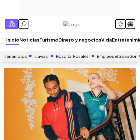
Inicio
Noticias
Turismo
Dinero y negocios
Vida
Entretenim
Terremotos
Lluvias
Hospital Rosales
Empleos El Salvador