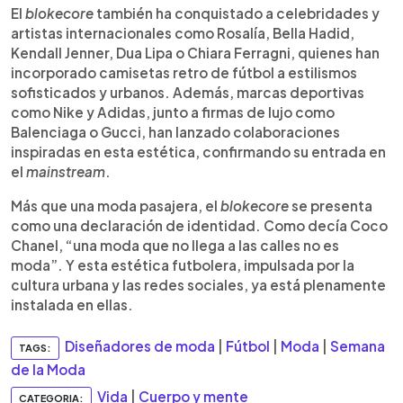
El
blokecore
también ha conquistado a celebridades y
artistas internacionales como Rosalía, Bella Hadid,
Kendall Jenner, Dua Lipa o Chiara Ferragni, quienes han
incorporado camisetas retro de fútbol a estilismos
sofisticados y urbanos. Además, marcas deportivas
como Nike y Adidas, junto a firmas de lujo como
Balenciaga o Gucci, han lanzado colaboraciones
inspiradas en esta estética, confirmando su entrada en
el
mainstream
.
Más que una moda pasajera, el
blokecore
se presenta
como una declaración de identidad. Como decía Coco
Chanel, “una moda que no llega a las calles no es
moda”. Y esta estética futbolera, impulsada por la
cultura urbana y las redes sociales, ya está plenamente
instalada en ellas.
Diseñadores de moda
|
Fútbol
|
Moda
|
Semana
TAGS:
de la Moda
Vida
|
Cuerpo y mente
CATEGORIA: