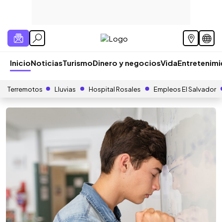
Inicio
Noticias
Turismo
Dinero y negocios
Vida
Entretenim
Terremotos
Lluvias
Hospital Rosales
Empleos El Salvador