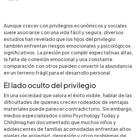
Resumen del artículo:
0:00
►
Crecer rodeado de privilegios no siempre
Escuchar artículo
Aunque crecer con privilegios económicos y sociales
garantiza bienestar. Estudios de Psychology
suele asociarse con una vida fácil y segura, diversos
Today, Childmag, la American Psychological
estudios han revelado que los hijos del privilegio
Association y ScienceDirect muestran que los
también enfrentan riesgos emocionales y psicológicos
hijos del privilegio enfrentan riesgos emocionales
significativos. La presión por cumplir expectativas altas,
y psicológicos como ansiedad, depresión,
la falta de conexión emocional y una constante
perfeccionismo extremo, desconexión afectiva y
comparación con otros pueden convertir la abundancia
presión por destacar. Estos factores pueden
en un terreno frágil para el desarrollo personal.
debilitar su autoestima y dificultar la construcción
de una identidad auténtica. Aunque cuentan con
El lado oculto del privilegio
ventajas materiales, el verdadero desafío está en
En una sociedad que valora el éxito visible, hablar de las
brindar acompañamiento emocional, espacios
dificultades de quienes crecen rodeados de ventajas
para la vulnerabilidad y apoyo psicológico. Porque
al final, el privilegio más valioso no es lo material,
materiales puede parecer contradictorio. Sin embargo,
sino crecer amado, escuchado y libre de ser uno
medios especializados como Psychology Today y
mismo.
Childmag han documentado que muchos niños y
adolescentes de familias acomodadas enfrentan altos
niveles de ansiedad, depresión y otros problemas de